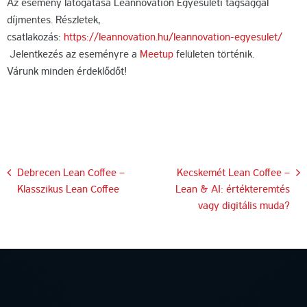
Az esemény látogatása Leannovation Egyesületi tagsággal
díjmentes. Részletek,
csatlakozás:
https://leannovation.hu/leannovation-egyesulet/
Jelentkezés az eseményre a
Meetup
felületen történik.
Várunk minden érdeklődőt!
Bejegyzés
Debrecen Lean Coffee –
Kecskemét Lean Coffee –
Klasszikus Lean Coffee
Lean & AI: értékteremtés
navigáció
vagy digitális muda?