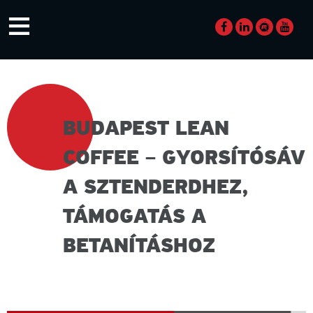
Skip
≡
to
content
BUDAPEST LEAN
COFFEE – GYORSÍTÓSÁV
A SZTENDERDHEZ,
TÁMOGATÁS A
BETANÍTÁSHOZ