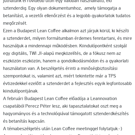
juthatunk el rövidebb úton egy valóban használható, élő
sztenderdig. Egy olyan dokumentumhoz, amely támogatja a
betanítást, a vezetői ellenőrzést és a legjobb gyakorlatok tudatos
megőrzését.
Ezen a Budapest Lean Coffee alkalmon azt járjuk körül, ki készíti
a sztenderdet, milyen formátumban érdemes fenntartani, és mire
használjuk a mindennapi működésben. Kiindulópontként szolgál
egy digitális, TWI JI-alapú megközelítés, de a fókusz nem az
eszközön eszközön, hanem a gondolkodásmódon és a gyakorlati
használaton van. A beszélgetés érinti a minőségbiztosítási
szempontokat is, valamint azt, miért tekintette már a TPS
évtizedekkel ezelőtt a sztenderdet a fejlesztés egyik legfontosabb
kiindulópontjának.
A februári Budapest Lean Coffee előadója a Leannovation
csapatából Perecz Péter lesz, aki tapasztalatokat oszt meg a
hagyományos és a technológiával támogatott sztenderdkészítés
és betanítás kapcsán.
A témabeszélgetés után Lean Coffee meetinggel folytatjuk:-)