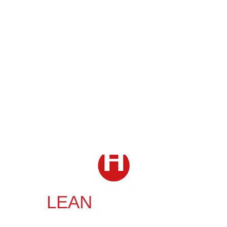
LEAN
NOVATION
kapu a lean világába