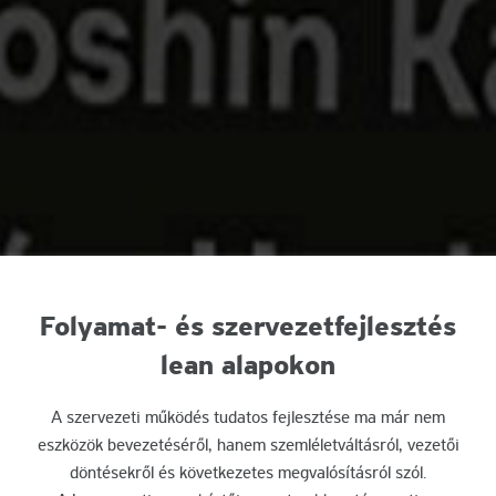
Folyamat- és szervezetfejlesztés
lean alapokon
A szervezeti működés tudatos fejlesztése ma már nem
eszközök bevezetéséről, hanem szemléletváltásról, vezetői
döntésekről és következetes megvalósításról szól.