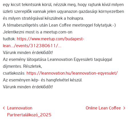
egy kicsit tekintsünk körül, nézzük meg, hogy rajtunk kívül milyen
üzleti szereplők vannak jelen ugyanazon gazdasági környezetben
és milyen stratégiával készülnek a holnapra.
A témabeszélgetés után Lean Coffee meetinggel folytatjuk:-)
Jelentkezni most is a meetup.com-on
tudtok:
https://www.meetup.com/budapest-
lean…/events/312380611/…
Várunk minden érdeklődőt!
Az esemény látogatása Leannovation Egyesületi tagsággal
díjmentes. Részletek,
csatlakozás:
https://leannovation.hu/leannovation-egyesulet/
Az eseményen kép- és hangfelvétel készül.
Várunk minden érdeklődőt!
Bejegyzés
Leannovation
Online Lean Coffee
Partnertalálkozó_2025
navigáció