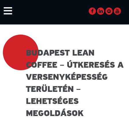
Skip
≡
to
content
BUDAPEST LEAN
COFFEE – ÚTKERESÉS A
VERSENYKÉPESSÉG
TERÜLETÉN –
LEHETSÉGES
MEGOLDÁSOK