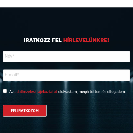
IRATKOZZ FEL
HÍRLEVELÜNKRE!
Az
adatkezelési tájékoztatót
elolvastam, megértettem és elfogadom.