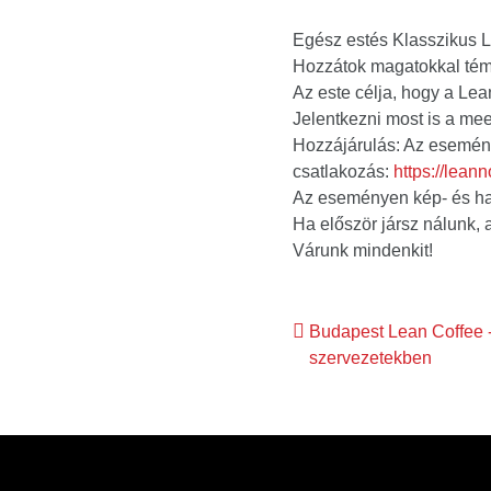
Egész estés Klasszikus L
Hozzátok magatokkal témá
Az este célja, hogy a Lea
Jelentkezni most is a me
Hozzájárulás: Az esemény
csatlakozás:
https://lean
Az eseményen kép- és han
Ha először jársz nálunk, a
Várunk mindenkit!
Bejegyzés
Budapest Lean Coffee 
szervezetekben
navigáció