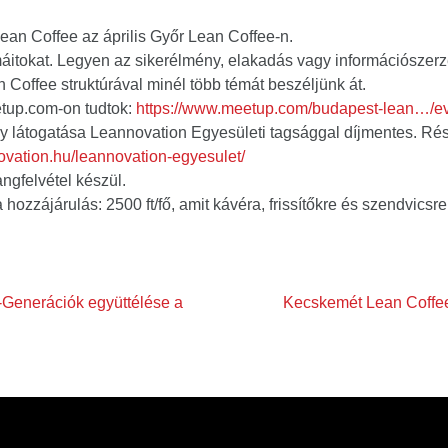
ean Coffee az április Győr Lean Coffee-n.
itokat. Legyen az sikerélmény, elakadás vagy információszerz
n Coffee struktúrával minél több témát beszéljünk át.
etup.com-on tudtok:
https://www.meetup.com/budapest-lean…/e
 látogatása Leannovation Egyesületi tagsággal díjmentes. Rés
novation.hu/leannovation-egyesulet/
gfelvétel készül.
 hozzájárulás: 2500 ft/fő, amit kávéra, frissítőkre és szendvicsre
-Generációk együttélése a
Kecskemét Lean Coffee