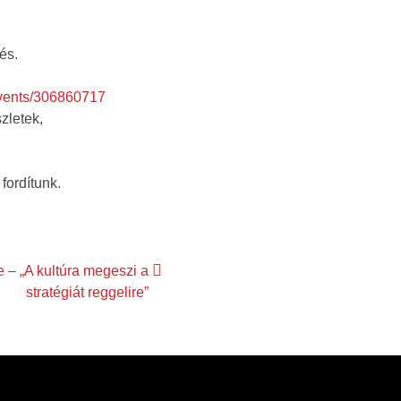
és.
vents/306860717
zletek,
 fordítunk.
 – „A kultúra megeszi a
stratégiát reggelire”