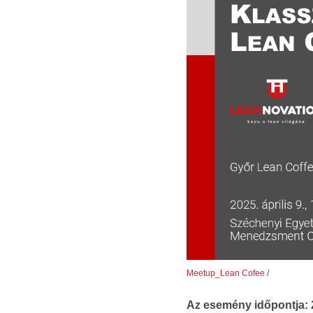
Meetup_Lean Cofee
/
Az esemény időpontja: 