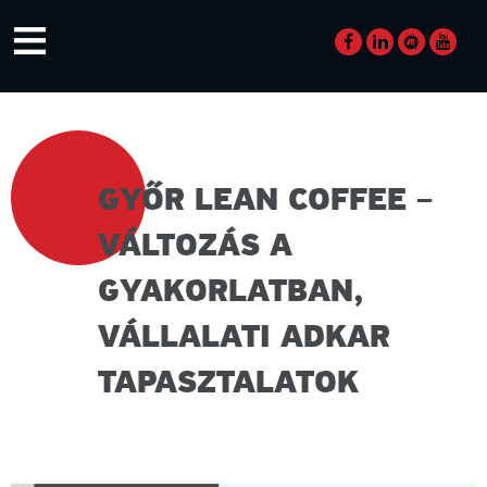
Skip
≡
to
content
GYŐR LEAN COFFEE –
VÁLTOZÁS A
GYAKORLATBAN,
VÁLLALATI ADKAR
TAPASZTALATOK