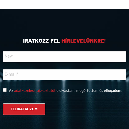
IRATKOZZ FEL
HÍRLEVELÜNKRE!
Az
adatkezelési tájékoztatót
elolvastam, megértettem és elfogadom.