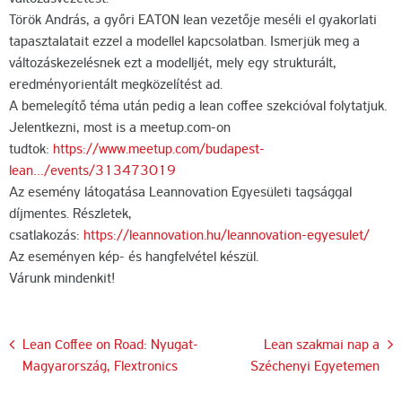
Török András, a győri EATON lean vezetője meséli el gyakorlati
tapasztalatait ezzel a modellel kapcsolatban. Ismerjük meg a
változáskezelésnek ezt a modelljét, mely egy strukturált,
eredményorientált megközelítést ad.
A bemelegítő téma után pedig a lean coffee szekcióval folytatjuk.
Jelentkezni, most is a meetup.com-on
tudtok:
https://www.meetup.com/budapest-
lean…/events/313473019
Az esemény látogatása Leannovation Egyesületi tagsággal
díjmentes. Részletek,
csatlakozás:
https://leannovation.hu/leannovation-egyesulet/
Az eseményen kép- és hangfelvétel készül.
Várunk mindenkit!
Bejegyzés
Lean Coffee on Road: Nyugat-
Lean szakmai nap a
Magyarország, Flextronics
Széchenyi Egyetemen
navigáció