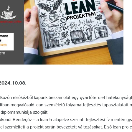
2024.10.08.
álkozón elsőkézből kapunk beszámolót egy gyártóterület hatékonyságf
ban megvalósuló lean szemléletű folyamatfejlesztés tapasztalatait m
 diplomamunkája szolgált.
kondi Bendegúz – a lean 5 alapelve szerinti fejlesztési ív mentén gya
 szemlélteti a projekt során bevezetett változásokat. Első lean proje