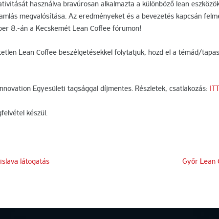
tivitását használva bravúrosan alkalmazta a különböző lean eszközö
amlás megvalósítása. Az eredményeket és a bevezetés kapcsán felme
ber 8.-án a Kecskemét Lean Coffee fórumon!
etlen Lean Coffee beszélgetésekkel folytatjuk, hozd el a témád/tapa
novation Egyesületi tagsággal díjmentes. Részletek, csatlakozás:
IT
elvétel készül.
slava látogatás
Győr Lean 