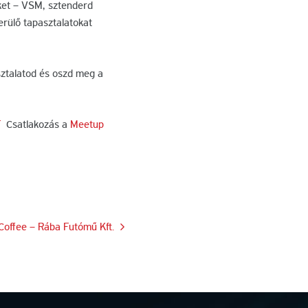
ket – VSM, sztenderd
rülő tapasztalatokat
sztalatod és oszd meg a
T
Csatlakozás a
Meetup
Coffee – Rába Futómű Kft.