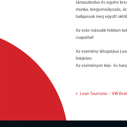
támaszkodva és egyéni krea
munka, kiegyensúlyozás, ár
hallgassuk meg együtt októ
Az este második felében köt
csapattal!
Az esemény látogatása Lean
felületen.
Az eseményen kép- és hangf
Bejegyzés
Lean Tourismo – VW Brati
navigáció