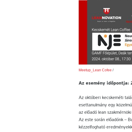
Meetup_Lean Cofee
/
Az esemény időpontja: 
Az októberi kecskeméti tal
esettanulmány egy közelmúlt
az előadó lean szakmérnöki
Az este során előadónk – Bu
kézzelfogható eredményekkel