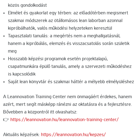
közös gondolkodást
Elmélet és gyakorlat egy térben: az előadótérben megismert
szakmai módszerek az ötállomásos lean laborban azonnal
kipróbálhatók, valós működési helyzeteken keresztül
Tapasztalati tanulás: a megértés nem a meghallgatásnál,
hanem a kipróbálás, elemzés és visszacsatolás során születik
meg
Hosszabb képzési programok esetén projektalapú,
csapatmunkára épülő tanulás, amely a szervezeti működéshez
is kapcsolódik
Saját lean könyvtár és szakmai háttér a mélyebb elmélyüléshez
A Leannovation Training Center nem önmagáért érdekes, hanem
azért, mert segít másképp ránézni az oktatásra és a fejlesztésre.
Bővebben a központról itt olvashatsz:
👉
https://leannovation.hu/leannovation-training-center/
Aktuális képzések:
https://leannovation.hu/kepzes/