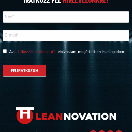
IRATKOZZ FEL
HÍRLEVELÜNKRE!
Az
adatkezelési tájékoztatót
elolvastam, megértettem és elfogadom.