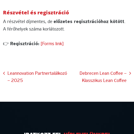
Részvétel és regisztráció
A részvétel díjmentes, de
előzetes regisztrációhoz kötött
.
A férőhelyek száma korlátozott.
👉
Regisztráció:
[Forms link]
Bejegyzés
Leannovation Partnertalálkozó
Debrecen Lean Coffee –
– 2025
Klasszikus Lean Coffee
navigáció