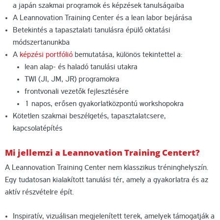
a japán szakmai programok és képzések tanulságaiba
A Leannovation Training Center és a lean labor bejárása
Betekintés a tapasztalati tanulásra épülő oktatási
módszertanunkba
A
képzési portfólió
bemutatása, különös tekintettel a:
lean alap- és haladó tanulási utakra
TWI (JI, JM, JR) programokra
frontvonali vezetők fejlesztésére
1 napos, erősen gyakorlatközpontú workshopokra
Kötetlen szakmai beszélgetés, tapasztalatcsere,
kapcsolatépítés
Mi jellemzi a Leannovation Training Centert?
A Leannovation Training Center nem klasszikus tréninghelyszín.
Egy tudatosan kialakított tanulási tér, amely a gyakorlatra és az
aktív részvételre épít.
Inspiratív, vizuálisan megjelenített terek, amelyek támogatják a