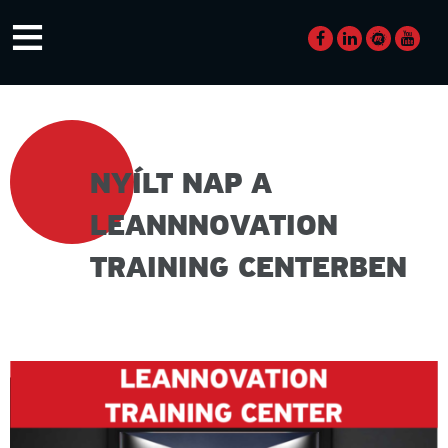
Skip
≡
to
content
NYÍLT NAP A
LEANNNOVATION
TRAINING CENTERBEN