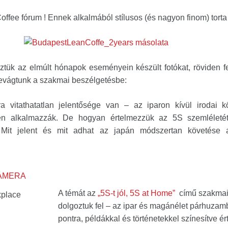
fee fórum ! Ennek alkalmából stílusos (és nagyon finom) torta i
tük az elmúlt hónapok eseményein készült fotókat, röviden f
vágtunk a szakmai beszélgetésbe:
vitathatatlan jelentősége van – az iparon kívül irodai k
en alkalmazzák. De hogyan értelmezzük az 5S szemléletét
 Mit jelent és mit adhat az japán módszertan követése a
A témát az
„5S-t jól, 5S at Home”
című szakmai 
place
dolgoztuk fel – az ipar és magánélet párhuzamb
pontra, példákkal és történetekkel színesítve é