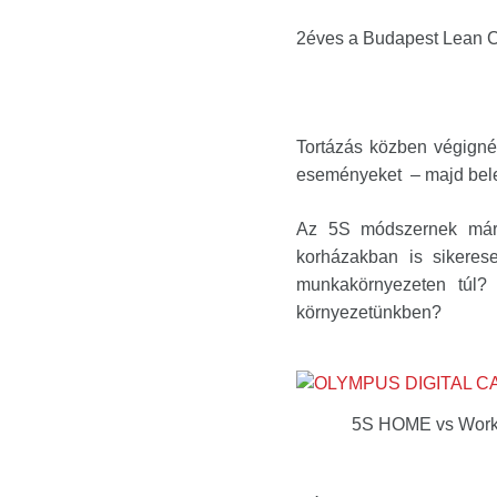
2éves a Budapest Lean Cof
Tortázás közben végignéz
eseményeket – majd bele
Az 5S módszernek mára 
korházakban is sikeres
munkakörnyezeten túl?
környezetünkben?
5S HOME vs Work