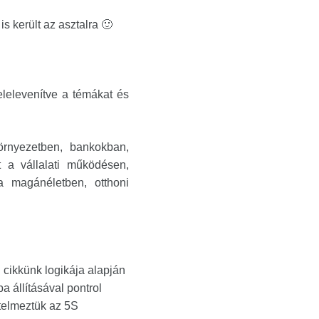
s került az asztalra 🙂
elelevenítve a témákat és
örnyezetben, bankokban,
 a vállalati működésen,
 magánéletben, otthoni
cikkünk logikája alapján
a állításával pontrol
rtelmeztük az 5S