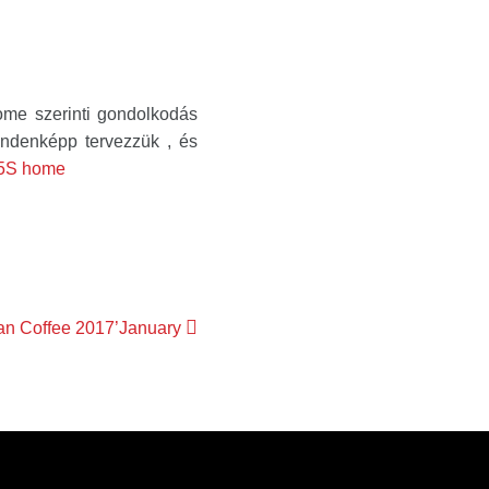
ome szerinti gondolkodás
indenképp tervezzük , és
an Coffee 2017’January