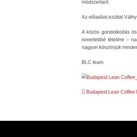
módszertant.
Az előadást ezúttal Váthy 
A közös gondolkodás ösz
ismertebbé tételére – na
nagyon köszönjük mindenk
BLC team
Bejegyzés
Budapest Lean Coffee
navigáció