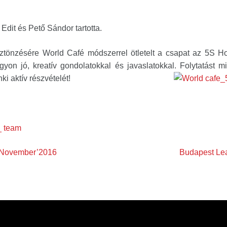
Edit és Pető Sándor tartotta.
tönzésére World Café módszerrel ötletelt a csapat az 5S H
gyon jó, kreatív gondolatokkal és javaslatokkal.
Folytatást m
i aktív részvételét!
 November’2016
Budapest Le