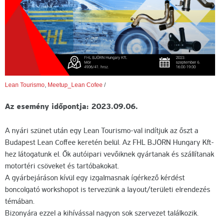
Lean Tourismo
,
Meetup_Lean Cofee
/
Az esemény időpontja: 2023.09.06.
A nyári szünet után egy Lean Tourismo-val indítjuk az őszt a
Budapest Lean Coffee keretén belül. Az FHL BJÖRN Hungary Kft-
hez látogatunk el. Ők autóipari vevőiknek gyártanak és szállítanak
motortéri csöveket és tartóbakokat.
A gyárbejáráson kívül egy izgalmasnak ígérkező kérdést
boncolgató workshopot is tervezünk a layout/területi elrendezés
témában.
Bizonyára ezzel a kihívással nagyon sok szervezet találkozik.