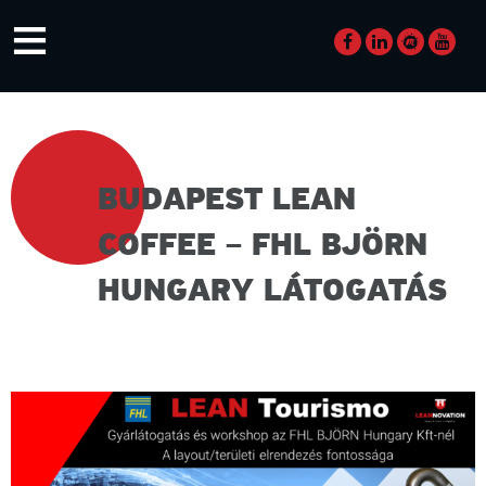
Skip
≡
to
content
BUDAPEST LEAN
COFFEE – FHL BJÖRN
HUNGARY LÁTOGATÁS