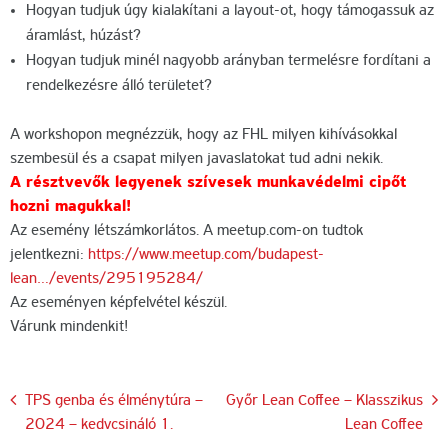
Hogyan tudjuk úgy kialakítani a layout-ot, hogy támogassuk az
áramlást, húzást?
Hogyan tudjuk minél nagyobb arányban termelésre fordítani a
rendelkezésre álló területet?
A workshopon megnézzük, hogy az FHL milyen kihívásokkal
szembesül és a csapat milyen javaslatokat tud adni nekik.
A résztvevők legyenek szívesek munkavédelmi cipőt
hozni magukkal!
Az esemény létszámkorlátos. A meetup.com-on tudtok
jelentkezni:
https://www.meetup.com/budapest-
lean…/events/295195284/
Az eseményen képfelvétel készül.
Várunk mindenkit!
Bejegyzés
TPS genba és élménytúra –
Győr Lean Coffee – Klasszikus
2024 – kedvcsináló 1.
Lean Coffee
navigáció