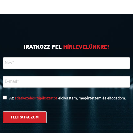
IRATKOZZ FEL
HÍRLEVELÜNKRE!
Az
adatkezelési tájékoztatót
elolvastam, megértettem és elfogadom.