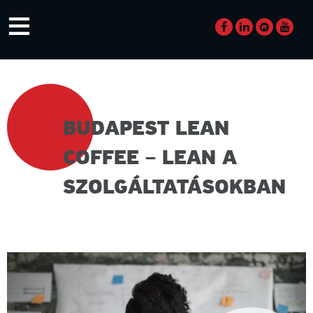
Skip
≡
to
content
BUDAPEST LEAN
COFFEE – LEAN A
SZOLGÁLTATÁSOKBAN