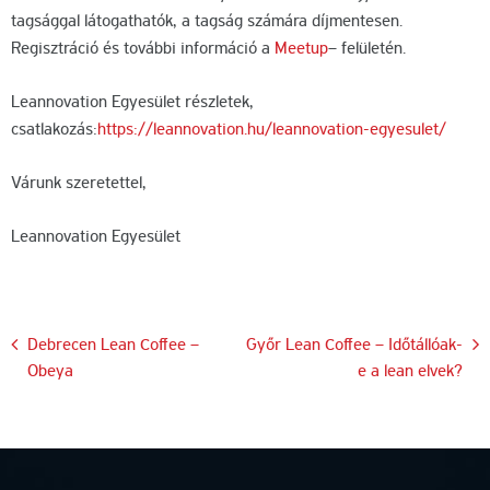
tagsággal látogathatók, a tagság számára díjmentesen.
Regisztráció és további információ a
Meetup
– felületén.
Leannovation Egyesület részletek,
csatlakozás:
https://leannovation.hu/leannovation-egyesulet/
Várunk szeretettel,
Leannovation Egyesület
Bejegyzés
Debrecen Lean Coffee –
Győr Lean Coffee – Időtállóak-
Obeya
e a lean elvek?
navigáció