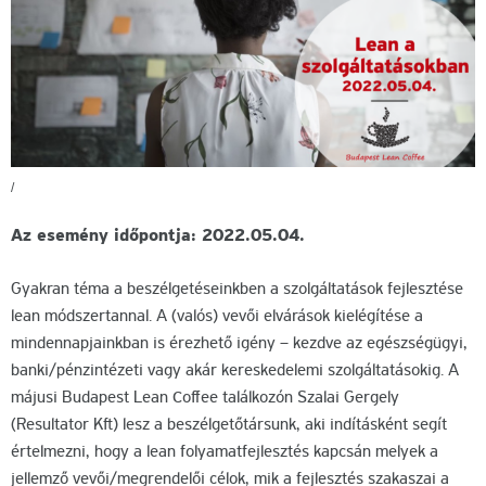
/
Az esemény időpontja: 2022.05.04.
Gyakran téma a beszélgetéseinkben a szolgáltatások fejlesztése
lean módszertannal. A (valós) vevői elvárások kielégítése a
mindennapjainkban is érezhető igény – kezdve az egészségügyi,
banki/pénzintézeti vagy akár kereskedelemi szolgáltatásokig. A
májusi Budapest Lean Coffee találkozón Szalai Gergely
(Resultator Kft) lesz a beszélgetőtársunk, aki indításként segít
értelmezni, hogy a lean folyamatfejlesztés kapcsán melyek a
jellemző vevői/megrendelői célok, mik a fejlesztés szakaszai a