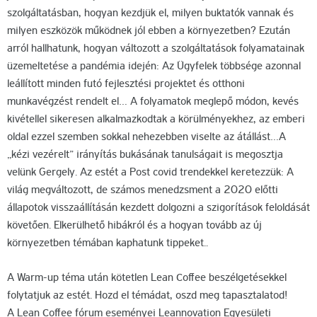
szolgáltatásban, hogyan kezdjük el, milyen buktatók vannak és
milyen eszközök működnek jól ebben a környezetben? Ezután
arról hallhatunk, hogyan változott a szolgáltatások folyamatainak
üzemeltetése a pandémia idején: Az Ügyfelek többsége azonnal
leállított minden futó fejlesztési projektet és otthoni
munkavégzést rendelt el… A folyamatok meglepő módon, kevés
kivétellel sikeresen alkalmazkodtak a körülményekhez, az emberi
oldal ezzel szemben sokkal nehezebben viselte az átállást…A
„kézi vezérelt” irányítás bukásának tanulságait is megosztja
velünk Gergely. Az estét a Post covid trendekkel keretezzük: A
világ megváltozott, de számos menedzsment a 2020 előtti
állapotok visszaállításán kezdett dolgozni a szigorítások feloldását
követően. Elkerülhető hibákról és a hogyan tovább az új
környezetben témában kaphatunk tippeket..
A Warm-up téma után kötetlen Lean Coffee beszélgetésekkel
folytatjuk az estét. Hozd el témádat, oszd meg tapasztalatod!
A Lean Coffee fórum eseményei Leannovation Egyesületi