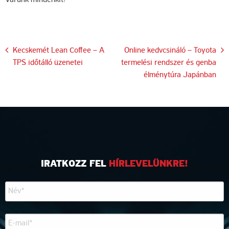
Bejegyzés
Kecskemét Lean Coffee – A
Online kedvcsináló – Toyota
TPS időtálló üzenetei
termelési rendszer és genba
navigáció
élménytúra Japánban
IRATKOZZ FEL
HÍRLEVELÜNKRE!