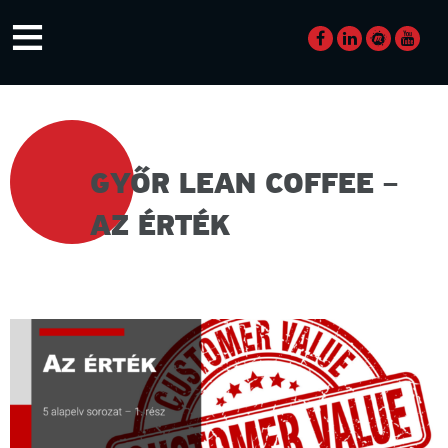
Skip
≡
to
content
GYŐR LEAN COFFEE –
AZ ÉRTÉK