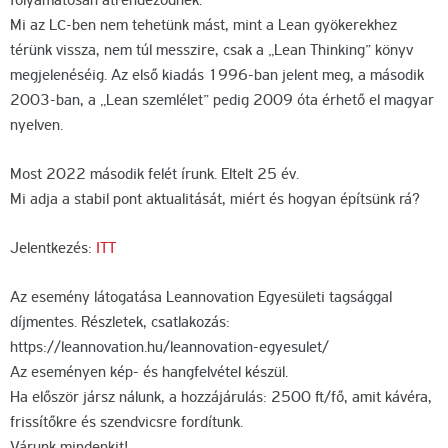
folyamatosan átrendeződnek.
Mi az LC-ben nem tehetünk mást, mint a Lean gyökerekhez
térünk vissza, nem túl messzire, csak a „Lean Thinking” könyv
megjelenéséig. Az első kiadás 1996-ban jelent meg, a második
2003-ban, a „Lean szemlélet” pedig 2009 óta érhető el magyar
nyelven.
Most 2022 második felét írunk. Eltelt 25 év.
Mi adja a stabil pont aktualitását, miért és hogyan építsünk rá?
Jelentkezés:
ITT
Az esemény látogatása Leannovation Egyesületi tagsággal
díjmentes. Részletek, csatlakozás:
https://leannovation.hu/leannovation-egyesulet/
Az eseményen kép- és hangfelvétel készül.
Ha először jársz nálunk, a hozzájárulás: 2500 ft/fő, amit kávéra,
frissítőkre és szendvicsre fordítunk.
Várunk mindenkit!