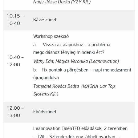
Nagy-Józsa Dorka (Y2Y Kft.)
10:15 –
Kávészünet
10:40
Workshop szekció
a. Vissza az alapokhoz – a probléma
megoldáshoz tényleg mindenki ért?
10:40 –
Váthy Edit, Mátyás Veronika (Leannovation)
12:00
b. Fix pontok a pörgésben – napi menedzsment
újragondolva
Tompáné Kovács Beáta (MAGNA Car Top
Systems Kft.)
12:00 –
Ebédszünet
13:00
Leannovation TalenTED előadások, 2 teremben
– TWI – Sztenderdek egy lábbeli gyárban
–