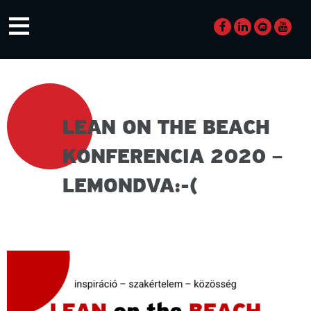
Skip
≡
to
content
LEAN ON THE BEACH
KONFERENCIA 2020 –
LEMONDVA:-(