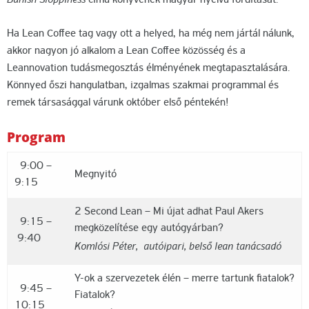
Banish Sloppiness
című könyvének magyar nyelvű fordítását.
Ha Lean Coffee tag vagy ott a helyed, ha még nem jártál nálunk,
akkor nagyon jó alkalom a Lean Coffee közösség és a
Leannovation tudásmegosztás élményének megtapasztalására.
Könnyed őszi hangulatban, izgalmas szakmai programmal és
remek társasággal várunk október első péntekén!
Program
9:00 –
Megnyitó
9:15
2 Second Lean – Mi újat adhat Paul Akers
9:15 –
megközelítése egy autógyárban?
9:40
Komlósi Péter, autóipari, belső lean tanácsadó
Y-ok a szervezetek élén – merre tartunk fiatalok?
9:45 –
Fiatalok?
10:15