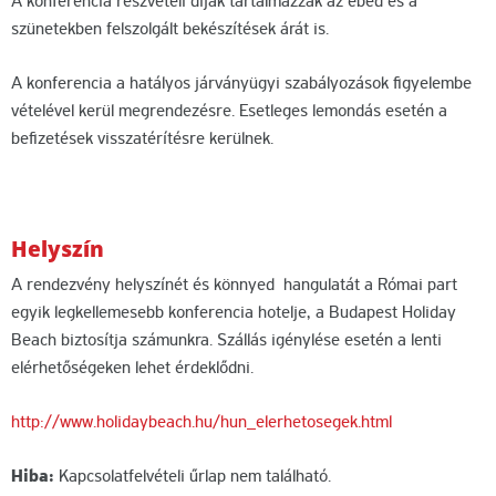
A konferencia részvételi díjak tartalmazzák az ebéd és a
szünetekben felszolgált bekészítések árát is.
A konferencia a hatályos járványügyi szabályozások figyelembe
vételével kerül megrendezésre. Esetleges lemondás esetén a
befizetések visszatérítésre kerülnek.
Helyszín
A rendezvény helyszínét és könnyed hangulatát a Római part
egyik legkellemesebb konferencia hotelje, a Budapest Holiday
Beach biztosítja számunkra. Szállás igénylése esetén a lenti
elérhetőségeken lehet érdeklődni.
http://www.holidaybeach.hu/hun_elerhetosegek.html
Hiba:
Kapcsolatfelvételi űrlap nem található.