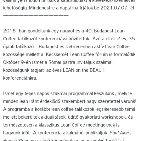
valamilyen módon tartsuk a kapcsolódást a következő személyes
lehetőségig. Mindenestre a naptárba írjátok be 2021.07.07.-ét!
—————————————
2018 -ban gondoltunk egy nagyot és a 40. Budapest Lean
Coffee találkozót konferenciává bővítettük. Azóta eltelt 2 év, 35
újabb találkozó… Budapest és Debrecenben aktív Lean Coffee
közössége mellett a Kecskemét Lean Coffee fórum is formálódik!
Október 9-én ismét a Római partra invitáljuk szakmai
közösségünk tagjait az éves LEAN on the BEACH
konferenciánkra.
Ismét egy teljes napos szakmai programmal készülünk , melyre
minden lean iránt érdeklődő szakembert nagy szeretettel várunk!
A programba a korábbi lean coffee talákozók legsikeresebb témái
mellett bekerültek aktualitások, üdítő gyakorlati workshopok, és
természetesen a klasszikus Lean Coffee meetingeknek is
hagyunk időt. A konferencia alkalmából publikáljuk
Paul Akers: