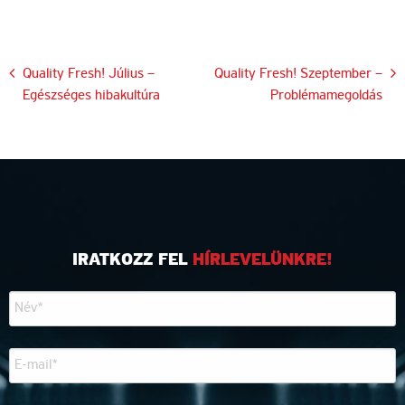
Bejegyzés
Quality Fresh! Július –
Quality Fresh! Szeptember –
Egészséges hibakultúra
Problémamegoldás
navigáció
IRATKOZZ FEL
HÍRLEVELÜNKRE!