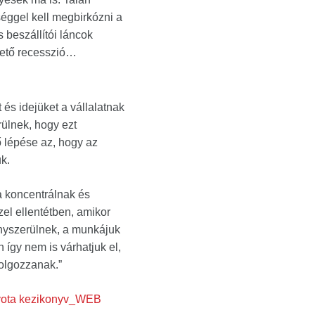
ggel kell megbirkózni a
 beszállítói láncok
gető recesszió…
és idejüket a vállalatnak
ülnek, hogy ezt
ő lépése az, hogy az
k.
 koncentrálnak és
zel ellentétben, amikor
ényszerülnek, a munkájuk
 így nem is várhatjuk el,
olgozzanak.”
yota kezikonyv_WEB