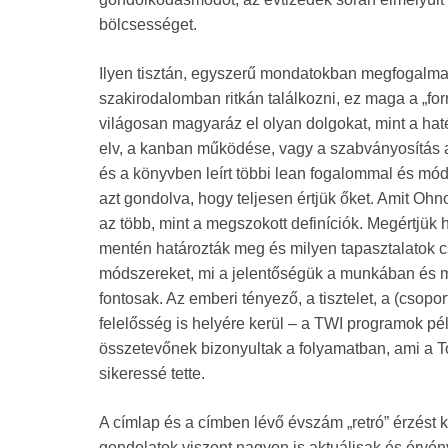
bölcsességet.
Ilyen tisztán, egyszerű mondatokban megfogalma
szakirodalomban ritkán találkozni, ez maga a „for
világosan magyaráz el olyan dolgokat, mint a hat
elv, a kanban működése, vagy a szabványosítás
és a könyvben leírt többi lean fogalommal és mód
azt gondolva, hogy teljesen értjük őket. Amit Oh
az több, mint a megszokott definíciók. Megértjük 
mentén határozták meg és milyen tapasztalatok c
módszereket, mi a jelentőségük a munkában és 
fontosak. Az emberi tényező, a tisztelet, a (csopo
felelősség is helyére kerül – a TWI programok pé
összetevőnek bizonyultak a folyamatban, ami a To
sikeressé tette.
A címlap és a címben lévő évszám „retró” érzést ke
gondolatok viszont nagyon is aktuálisak és érvén