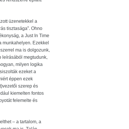
zott üzenetekkel a
rás tisztasága”. Ohno
ékonyság, a Just In Time
 a munkahelyen. Ezekkel
szerrel ma is dolgozunk,
no leírásából megtudunk,
hogyan, milyen logika
siszolták ezeket a
miért éppen ezek
rt)vezetői szerep és
ldául kiemelten fontos
yotát felemelte és
lthet – a tartalom, a
yesek ma is. Talán