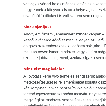
volt egy kíváncsi betekintéshez, aztán az olvasott
hogy ennek a könyvnek is ott a helye a „leanesek”
olvasóból fordítóként is volt szerencsém dolgozni
Kinek ajánljuk?
Ahogy említettem „leneseknek” mindenképpen – a
kezdő, akár érdeklődő szinten is legyen az illető
dolgozó szakembereknek különösen sok „aha…!” 
ma lean néven ismert rendszer, vagy kultúra mög
szeretné jobban megérteni, azoknak igazi cseme
Mit tudsz meg belőle?
A Toyotát sikerre vivő termelési rendszerük alapg
megközelítésüket és felismeréseiket foglalta ös
kézikönyvben, amit a beszállítóikkal való tudásm
történő fejlesztésük szándéka motivált. Egyszerr
megvilágított módszer-ismertetéseket és ismerjük
gondolkodásmódot, az évtizedek során elmélyült é