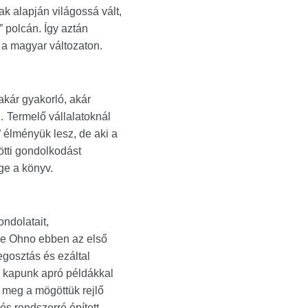
ak alapján világossá vált,
 polcán. Így aztán
 a magyar változaton.
kár gyakorló, akár
… Termelő vállalatoknál
élményük lesz, de aki a
ötti gondolkodást
ge a könyv.
ondolatait,
sze Ohno ebben az első
egosztás és ezáltal
e kapunk apró példákkal
 meg a mögöttük rejlő
s rendszerré épített