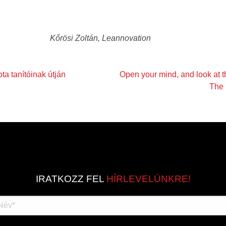
Kőrösi Zoltán, Leannovation
a tanítóinak útján
Open your mind, and look at t
The 
IRATKOZZ FEL
HÍRLEVELÜNKRE!