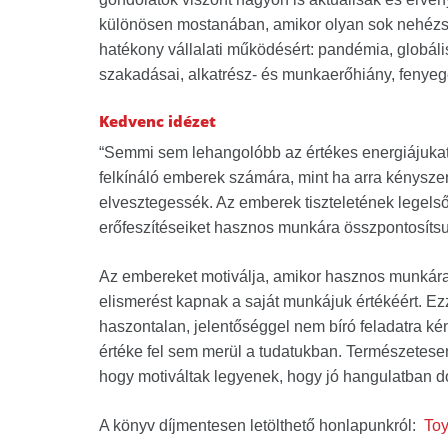
különösen mostanában, amikor olyan sok nehézsé
hatékony vállalati működésért: pandémia, globális
szakadásai, alkatrész- és munkaerőhiány, fenye
Kedvenc idézet
“Semmi sem lehangolóbb az értékes energiájukat 
felkínáló emberek számára, mint ha arra kényszer
elvesztegessék. Az emberek tiszteletének legels
erőfeszítéseiket hasznos munkára összpontosítsu
Az embereket motiválja, amikor hasznos munkára
elismerést kapnak a saját munkájuk értékéért. Ez
haszontalan, jelentőséggel nem bíró feladatra k
értéke fel sem merül a tudatukban. Természetesen
hogy motiváltak legyenek, hogy jó hangulatban d
A könyv díjmentesen letölthető honlapunkról:
To