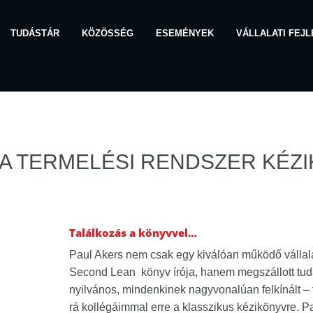
TUDÁSTÁR
KÖZÖSSÉG
ESEMÉNYEK
VÁLLALATI FEJ
A TERMELÉSI RENDSZER KÉZI
Találkozás a könyvvel…
Paul Akers nem csak egy kiválóan működő vállala
Second Lean könyv írója, hanem megszállott tud
nyilvános, mindenkinek nagyvonalúan felkínált –
rá kollégáimmal erre a klasszikus kézikönyvre. 