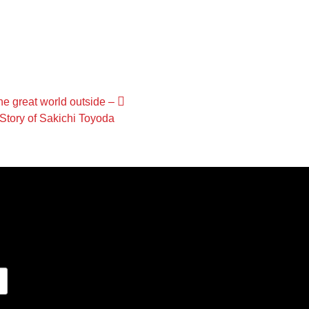
he great world outside –
Story of Sakichi Toyoda