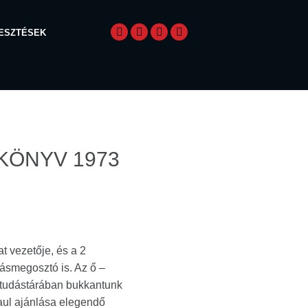
LESZTÉSEK
KÖNYV 1973
t vezetője, és a 2
ásmegosztó is. Az ő –
 tudástárában bukkantunk
Paul ajánlása elegendő