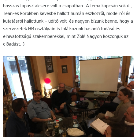
hosszas tapasztalcsere volt a csapatban.. A téma kapcsán sok új,
lean-es körökben kevésbé hallott humán eszközről, modellről és
kutatásról hallottunk – üdítő volt és nagyon bízunk benne, hogy a
szervezetek HR osztályain is találkozunk hasonló tudású és
elhivatottságú szakemberekkel, mint Zoli! Nagyon köszönjük az
előadást:-)