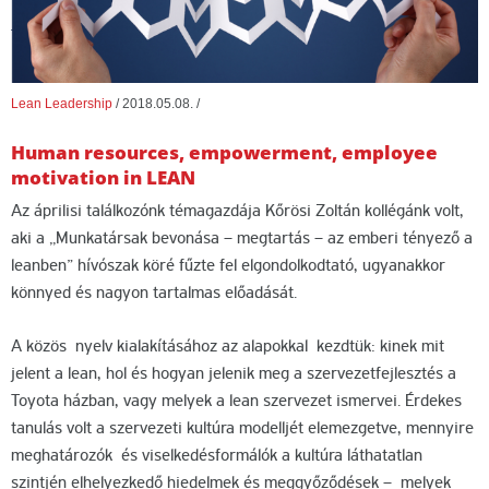
Lean Leadership
/
2018.05.08.
/
Human resources, empowerment, employee
motivation in LEAN
Az áprilisi találkozónk témagazdája Kőrösi Zoltán kollégánk volt,
aki a „Munkatársak bevonása – megtartás – az emberi tényező a
leanben” hívószak köré fűzte fel elgondolkodtató, ugyanakkor
könnyed és nagyon tartalmas előadását.
A közös nyelv kialakításához az alapokkal kezdtük: kinek mit
jelent a lean, hol és hogyan jelenik meg a szervezetfejlesztés a
Toyota házban, vagy melyek a lean szervezet ismervei. Érdekes
tanulás volt a szervezeti kultúra modelljét elemezgetve, mennyire
meghatározók és viselkedésformálók a kultúra láthatatlan
szintjén elhelyezkedő hiedelmek és meggyőződések – melyek