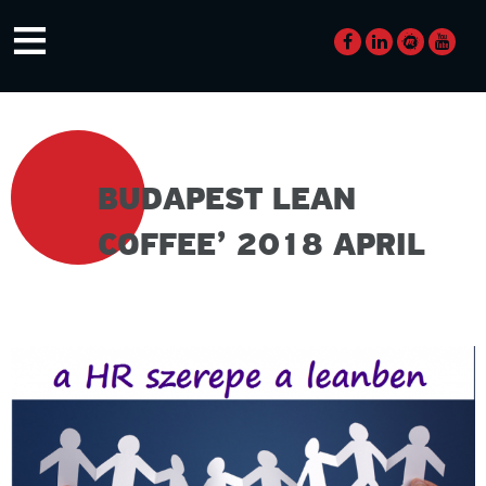
Skip
≡
to
content
BUDAPEST LEAN
COFFEE’ 2018 APRIL