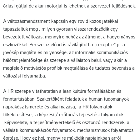
óriási gátjai de akár motorjai is lehetnek a szervezet fejlődésnek.
A változásmendzsment kapcsán egy rövid közös játékkal
tapasztaltuk meg , milyen gyorsan visszarendeződik egy
bevezetett változás, mennyire nehéz az átmenet a hagyományos
eszközökkel. Persze az előadás rávilágított a „receptre” pl. a
jövőkép megléte és milyensége, az informális kommunikációs
hálózat jelentősége és szerepe a vállalaton belül, vagy akár a
megfelelő motivációs profilok megtalálása és tudatos bevonása a
változási folyamatba.
A HR szerepe vitathatatlan a lean kultúra formálásában és
fenntartásában: Szakértőként feladatuk a humán tudományok
naprakész ismerete és alkalmazása, a HR folyamatok
tökéletesítése, a képzési / erőforrás fejlesztési folyamatok
képviselete, a teljesítményértékelő és ösztönző rendszerek, a
vállalati kommunikációs folyamatok, mechanizmusok folyamatos
építése. Hogy ez hol, mennyire működik napjainkban arról