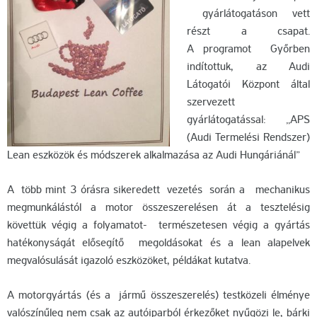
gyárlátogatáson vett
részt a csapat.
A programot Győrben
indítottuk, az Audi
Látogatói Központ által
szervezett
gyárlátogatással: „APS
(Audi Termelési Rendszer)
Lean eszközök és módszerek alkalmazása az Audi Hungáriánál”
A több mint 3 órásra sikeredett vezetés során a mechanikus
megmunkálástól a motor összeszerelésen át a tesztelésig
követtük végig a folyamatot- természetesen végig a gyártás
hatékonyságát elősegítő megoldásokat és a lean alapelvek
megvalósulását igazoló eszközöket, példákat kutatva.
A motorgyártás (és a jármű összeszerelés) testközeli élménye
valószínűleg nem csak az autóiparból érkezőket nyűgözi le, bárki