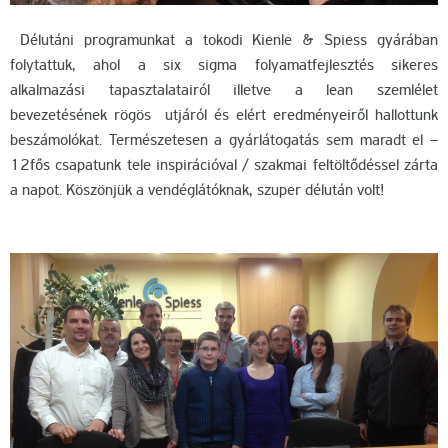
Délutáni programunkat a tokodi Kienle & Spiess gyárában
folytattuk, ahol a six sigma folyamatfejlesztés sikeres
alkalmazási tapasztalatairól illetve a lean szemlélet
bevezetésének rögös utjáról és elért eredményeiről hallottunk
beszámolókat. Természetesen a gyárlátogatás sem maradt el –
12fős csapatunk tele inspirációval / szakmai feltöltődéssel zárta
a napot. Köszönjük a vendéglátóknak, szuper délután volt!