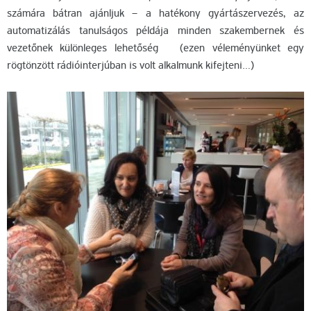
számára bátran ajánljuk – a hatékony gyártászervezés, az
automatizálás tanulságos példája minden szakembernek és
vezetőnek különleges lehetőség (ezen véleményünket egy
rögtönzött rádióinterjúban is volt alkalmunk kifejteni…)