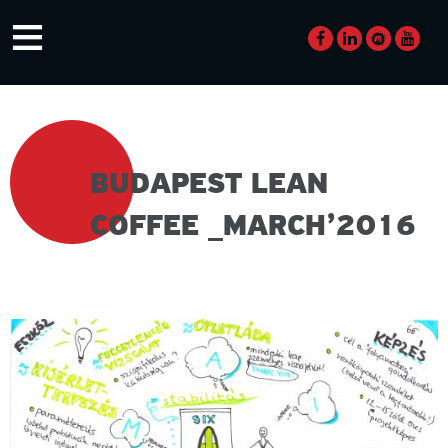
Skip
≡
to
content
BUDAPEST LEAN
COFFEE _MARCH’2016