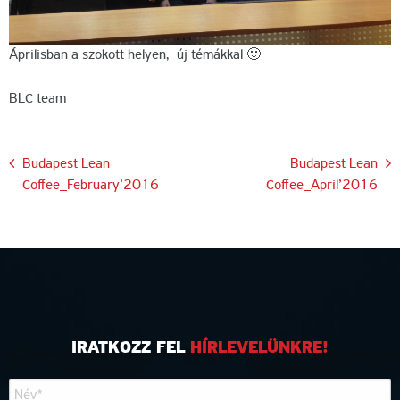
Áprilisban a szokott helyen, új témákkal 🙂
BLC team
Bejegyzés
Budapest Lean
Budapest Lean
Coffee_February’2016
Coffee_April’2016
navigáció
IRATKOZZ FEL
HÍRLEVELÜNKRE!