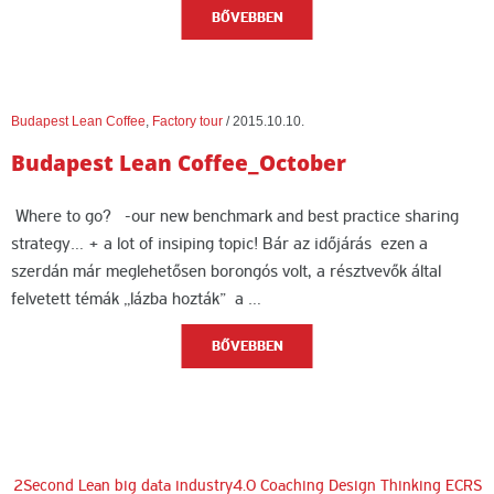
BŐVEBBEN
Budapest Lean Coffee
,
Factory tour
/
2015.10.10.
Budapest Lean Coffee_October
Where to go? -our new benchmark and best practice sharing
strategy… + a lot of insiping topic! Bár az időjárás ezen a
szerdán már meglehetősen borongós volt, a résztvevők által
felvetett témák „lázba hozták” a …
BŐVEBBEN
2Second Lean
big data industry4.0
Coaching
Design Thinking
ECRS