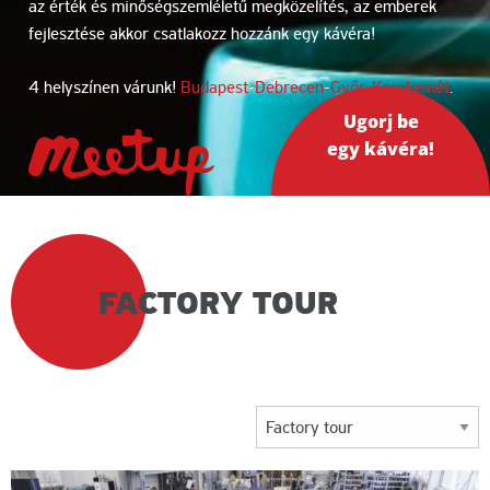
az érték és minőségszemléletű megközelítés, az emberek
fejlesztése akkor csatlakozz hozzánk egy kávéra!
4 helyszínen várunk!
Budapest
-
Debrecen
-
Győr
-
Kecskemét
.
Ugorj be
egy kávéra!
LEAN
FACTORY TOUR
COFFEE
KATEGORIA: