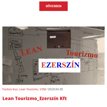
BŐVEBBEN
Factory tour
,
Lean Tourismo
,
VSM
/
2019.04.30.
Lean Tourizmo_Ezerszín Kft