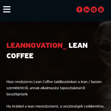
Skip
≡
to
content
LEANNOVATION_
LEAN
COFFEE
Havi rendszeres Lean Coffee találkozóinkon a lean / kaizen
szemléletéről, annak alkalmazási tapasztalatairól
beszélgetünk.
Ha érdekel a lean menedzsment, a veszteségek csökkentése,