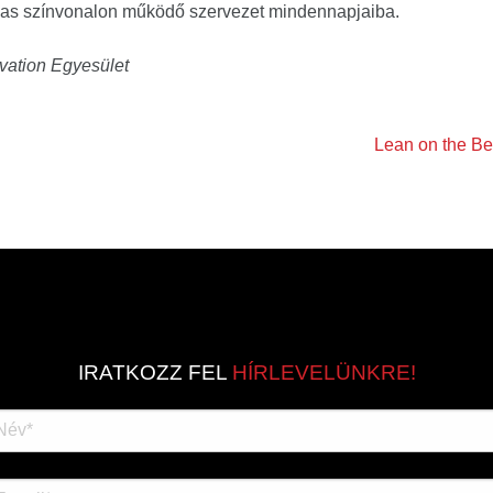
agas színvonalon működő szervezet mindennapjaiba.
vation Egyesület
Lean on the Be
IRATKOZZ FEL
HÍRLEVELÜNKRE!