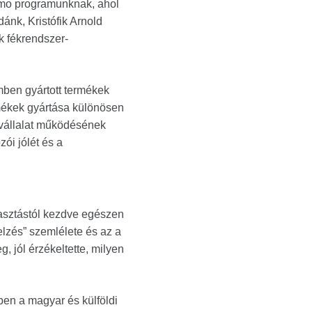
smo programunknak, ahol
zdánk,
Kristófik Arnold
k fékrendszer-
mben gyártott termékek
rmékek gyártása különösen
 vállalat működésének
ói jólét és a
álasztástól kezdve egészen
elzés” szemlélete és az a
 jól érzékeltette, milyen
ben a magyar és külföldi