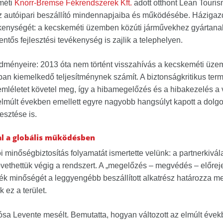
méti
Knorr-Bremse Fékrendszerek Kft.
adott otthont Lean Touri
az autóipari beszállító mindennapjaiba és működésébe. Háziga
vékenységét: a kecskeméti üzemben közúti járművekhez gyártana
lentős fejlesztési tevékenység is zajlik a telephelyen.
dményeire: 2013 óta nem történt visszahívás a kecskeméti üze
ban kiemelkedő teljesítménynek számít. A biztonságkritikus te
léletet követel meg, így a hibamegelőzés és a hibakezelés a
lmúlt években emellett egyre nagyobb hangsúlyt kapott a dolgoz
esztése is.
al a globális működésben
ói minőségbiztosítás folyamatát ismertette velünk: a partnerkiv
vethettük végig a rendszert. A „megelőzés – megvédés – előrej
k minőségét a leggyengébb beszállított alkatrész határozza meg,
 ez a terület.
ósa Levente
mesélt. Bemutatta, hogyan változott az elmúlt évek