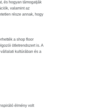
at, és hogyan támogatják
ációk, valamint az
etetlen része annak, hogy
hették a shop floor
gozói ötletrendszert is. A
állalati kultúrában és a
nspiráló élmény volt