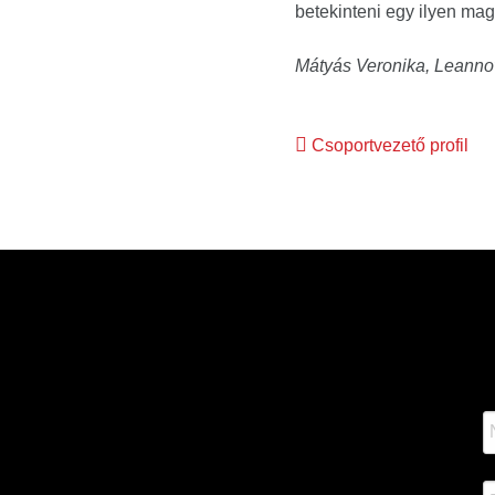
betekinteni egy ilyen m
Mátyás Veronika, Leanno
Bejegyzés
Csoportvezető profil
navigáció