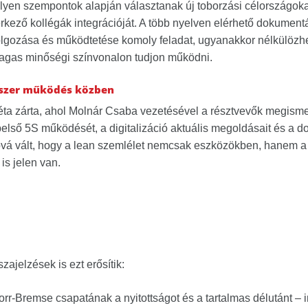
lyen szempontok alapján választanak új toborzási célországok
rkező kollégák integrációját. A több nyelven elérhető dokument
dolgozása és működtetése komoly feladat, ugyanakkor nélkülözh
magas minőségi színvonalon tudjon működni.
dszer működés közben
ta zárta, ahol
Molnár Csaba
vezetésével a résztvevők megismer
első 5S működését, a digitalizáció aktuális megoldásait és a dol
tóvá vált, hogy a lean szemlélet nemcsak eszközökben, hanem a v
s jelen van.
zajelzések is ezt erősítik:
rr-Bremse csapatának a nyitottságot és a tartalmas délutánt – i