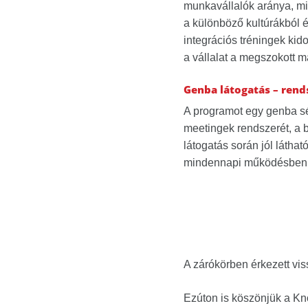
munkavállalók aránya, mi
a különböző kultúrákból é
integrációs tréningek ki
a vállalat a megszokott 
Genba látogatás – ren
A programot egy genba sé
meetingek rendszerét, a b
látogatás során jól látha
mindennapi működésben i
A zárókörben érkezett viss
Ezúton is köszönjük a Kno