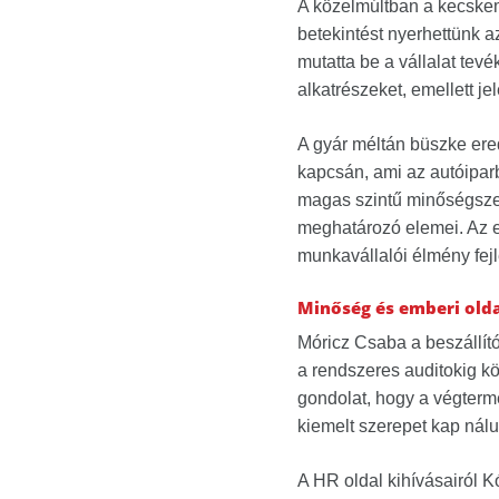
A közelmúltban a kecske
betekintést nyerhettünk 
mutatta be a vállalat te
alkatrészeket, emellett je
A gyár méltán büszke ere
kapcsán, ami az autóipar
magas szintű minőségszem
meghatározó elemei. Az e
munkavállalói élmény fejl
Minőség és emberi old
Móricz Csaba
a beszállít
a rendszeres auditokig kö
gondolat, hogy a végtermé
kiemelt szerepet kap náluk
A HR oldal kihívásairól
K