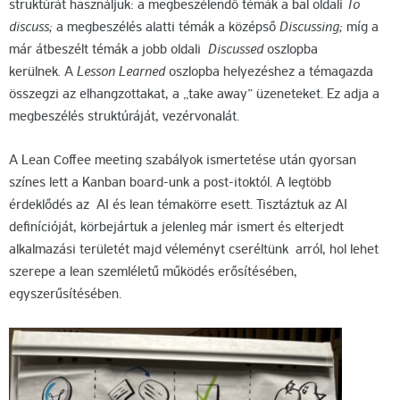
struktúrát használjuk: a megbeszélendő témák a bal oldali
To
discuss;
a megbeszélés alatti témák a középső
Discussing;
míg a
már átbeszélt témák a jobb oldali
Discussed
oszlopba
kerülnek
.
A
Lesson Learned
oszlopba helyezéshez a témagazda
összegzi az elhangzottakat, a „take away” üzeneteket. Ez adja a
megbeszélés struktúráját, vezérvonalát.
A Lean Coffee meeting szabályok ismertetése után gyorsan
színes lett a Kanban board-unk a post-itoktól. A legtöbb
érdeklődés az AI és lean témakörre esett. Tisztáztuk az AI
definícióját, körbejártuk a jelenleg már ismert és elterjedt
alkalmazási területét majd véleményt cseréltünk arról, hol lehet
szerepe a lean szemléletű működés erősítésében,
egyszerűsítésében.