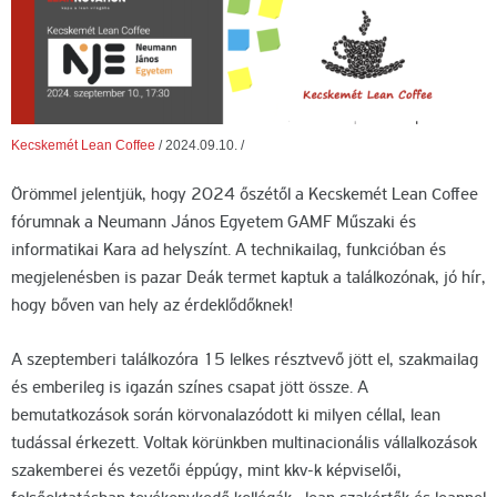
Kecskemét Lean Coffee
/
2024.09.10.
/
Örömmel jelentjük, hogy 2024 őszétől a Kecskemét Lean Coffee
fórumnak a Neumann János Egyetem GAMF Műszaki és
informatikai Kara ad helyszínt. A technikailag, funkcióban és
megjelenésben is pazar Deák termet kaptuk a találkozónak, jó hír,
hogy bőven van hely az érdeklődőknek!
A szeptemberi találkozóra 15 lelkes résztvevő jött el, szakmailag
és emberileg is igazán színes csapat jött össze. A
bemutatkozások során körvonalazódott ki milyen céllal, lean
tudással érkezett. Voltak körünkben multinacionális vállalkozások
szakemberei és vezetői éppúgy, mint kkv-k képviselői,