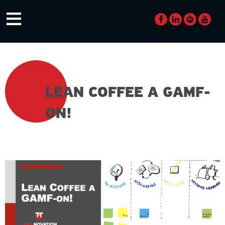
Skip
≡
to
content
LEAN COFFEE A GAMF-
ON!