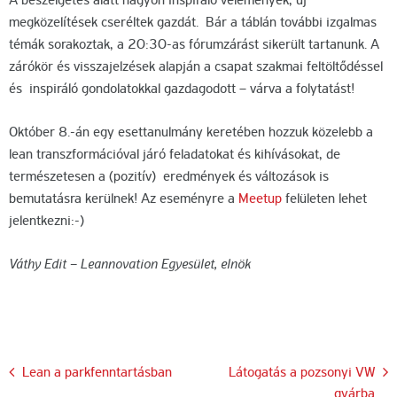
A beszélgetés alatt nagyon inspiráló vélemények, új
megközelítések cseréltek gazdát. Bár a táblán további izgalmas
témák sorakoztak, a 20:30-as fórumzárást sikerült tartanunk. A
zárókör és visszajelzések alapján a csapat szakmai feltöltődéssel
és inspiráló gondolatokkal gazdagodott – várva a folytatást!
Október 8.-án egy esettanulmány keretében hozzuk közelebb a
lean transzformációval járó feladatokat és kihívásokat, de
természetesen a (pozitív) eredmények és változások is
bemutatásra kerülnek! Az eseményre a
Meetup
felületen lehet
jelentkezni:-)
Váthy Edit – Leannovation Egyesület, elnök
Bejegyzés
Lean a parkfenntartásban
Látogatás a pozsonyi VW
gyárba