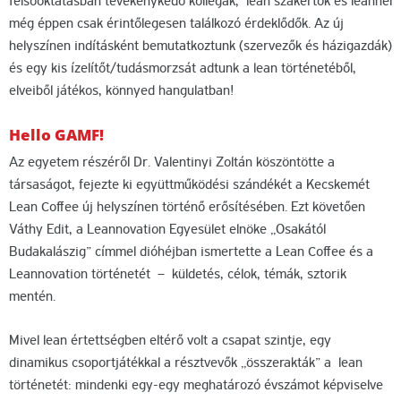
felsőoktatásban tevékenykedő kollégák, lean szakértők és leannel
még éppen csak érintőlegesen találkozó érdeklődők. Az új
helyszínen indításként bemutatkoztunk (szervezők és házigazdák)
és egy kis ízelítőt/tudásmorzsát adtunk a lean történetéből,
elveiből játékos, könnyed hangulatban!
Hello GAMF!
Az egyetem részéről Dr. Valentinyi Zoltán köszöntötte a
társaságot, fejezte ki együttműködési szándékét a Kecskemét
Lean Coffee új helyszínen történő erősítésében. Ezt követően
Váthy Edit, a Leannovation Egyesület elnöke „Osakától
Budakalászig” címmel dióhéjban ismertette a Lean Coffee és a
Leannovation történetét – küldetés, célok, témák, sztorik
mentén.
Mivel lean értettségben eltérő volt a csapat szintje, egy
dinamikus csoportjátékkal a résztvevők „összerakták” a lean
történetét: mindenki egy-egy meghatározó évszámot képviselve