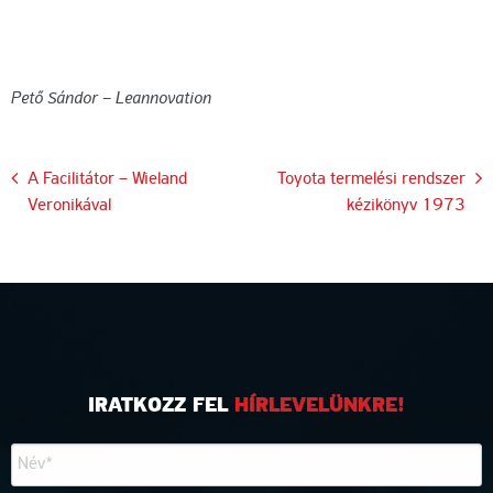
Pető Sándor – Leannovation
Bejegyzés
A Facilitátor – Wieland
Toyota termelési rendszer
Veronikával
kézikönyv 1973
navigáció
IRATKOZZ FEL
HÍRLEVELÜNKRE!