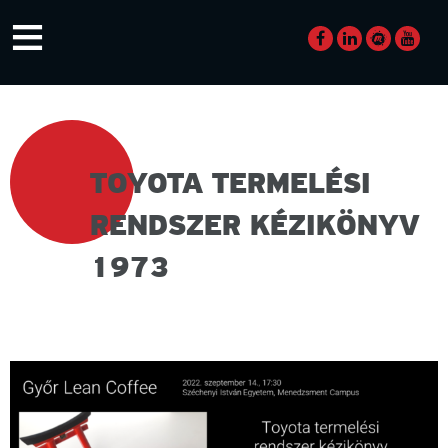
Skip
≡
to
content
TOYOTA TERMELÉSI
RENDSZER KÉZIKÖNYV
1973