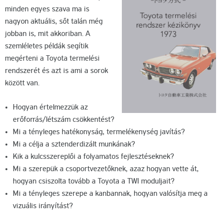
minden egyes szava ma is
nagyon aktuális, sőt talán még
jobban is, mit akkoriban. A
szemléletes példák segítik
megérteni a Toyota termelési
rendszerét és azt is ami a sorok
között van.
Hogyan értelmezzük az
erőforrás/létszám csökkentést?
Mi a tényleges hatékonyság, termelékenység javítás?
Mi a célja a sztenderdizált munkának?
Kik a kulcsszereplői a folyamatos fejlesztéseknek?
Mi a szerepük a csoportvezetőknek, azaz hogyan vette át,
hogyan csiszolta tovább a Toyota a TWI moduljait?
Mi a tényleges szerepe a kanbannak, hogyan valósítja meg a
vizuális irányítást?