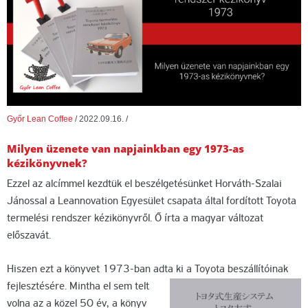
Győr Lean Coffee
/
2022.09.16.
/
Milyen üzenete van napjainkban egy 1973-as
kézikönyvnek?
Ezzel az alcímmel kezdtük el beszélgetésünket Horváth-Szalai
Jánossal a Leannovation Egyesület csapata által fordított Toyota
termelési rendszer kézikönyvről. Ő írta a magyar változat
előszavát.
Hiszen ezt a könyvet 1973-ban adta ki a Toyota beszállítóinak
fejlesztésére.
Mintha el sem telt
volna az a közel 50 év, a könyv