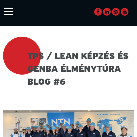
Skip
≡
to
content
TPS / LEAN KÉPZÉS ÉS
GENBA ÉLMÉNYTÚRA
BLOG #6