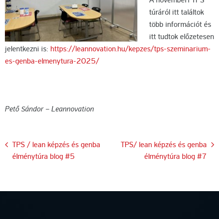
A novemberi TPS
túráról itt találtok
több információt és
itt tudtok előzetesen
jelentkezni is:
https://leannovation.hu/kepzes/tps-szeminarium-
es-genba-elmenytura-2025/
Pető Sándor – Leannovation
Bejegyzés
TPS / lean képzés és genba
TPS/ lean képzés és genba
élménytúra blog #5
élménytúra blog #7
navigáció