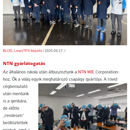
BLOG
,
Lean/TPS képzés
/
2025.04.17.
/
NTN gyárlátogatás
Az általános iskola után átbuszoztunk a
NTN MIE
Corporation-
hoz, Ők a világ egyik meghatározó csapágy gyártója.
A rövid
cégbemutató
után mentünk
is a genbára,
de előtte
„rendesen”
beöltöztettek