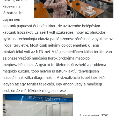
minket, amit a
képeken is
láthattok. Itt
ugyan nem
kaptunk papucsot érkezésükkor, de az üzembe belépéskor
kaptunk lábzsákot. Ez azért volt szükséges, hogy az olajködös
gyártási technológia okozta padló szennyeződést ne vigyük be az
irodai területre. Most csak néhány dolgot emelnék ki, ami
mintaértékű volt az NTN-nél. A tágas ebédlőben külön terület van
az önszerveződő minőségi körök probléma megoldó
megbeszéléseihez. A gyártó területen is érezhető a probléma
megoldó kultúra, több helyen is láttunk aktív, ténylegesen
használt halszálka diagramokat. A vizualizáció is példaértékű
legyen az egy terület feljelölés, egy andon vagy a minőségi
problémák mértékének megjelenítése.