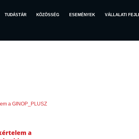
TUDÁSTÁR
KÖZÖSSÉG
ESEMÉNYEK
VÁLLALATI FEJ
TÁR
ÓRIA:
kértelem a