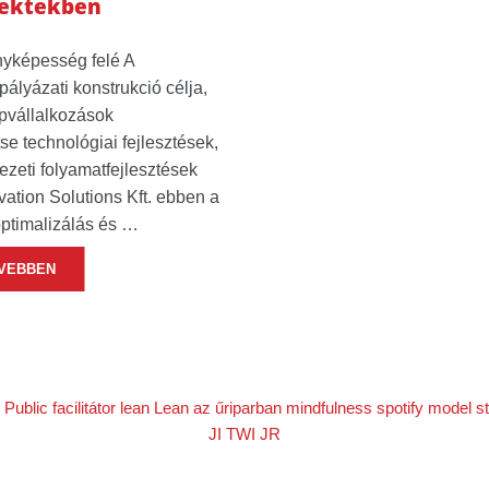
jektekben
nyképesség felé A
lyázati konstrukció célja,
épvállalkozások
e technológiai fejlesztések,
zeti folyamatfejlesztések
ation Solutions Kft. ebben a
ptimalizálás és …
VEBBEN
 Public
facilitátor
lean
Lean az űriparban
mindfulness
spotify model
s
JI
TWI JR