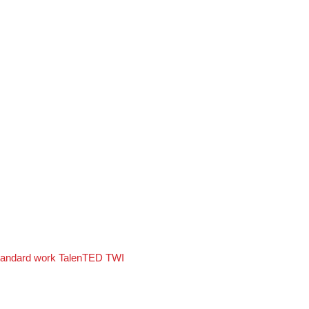
tandard work
TalenTED
TWI