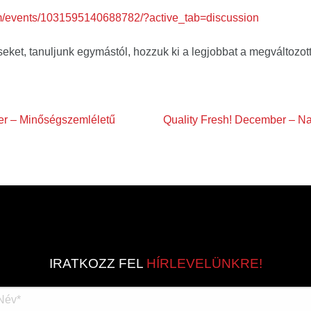
m/events/1031595140688782/?active_tab=discussion
ket, tanuljunk egymástól, hozzuk ki a legjobbat a megváltozott
er – Minőségszemléletű
Quality Fresh! December – Nap
IRATKOZZ FEL
HÍRLEVELÜNKRE!