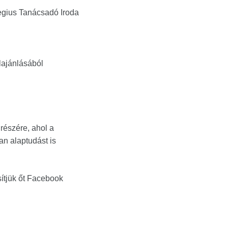
ius Tanácsadó Iroda
lajánlásából
részére, ahol a
an alaptudást is
sítjük őt Facebook