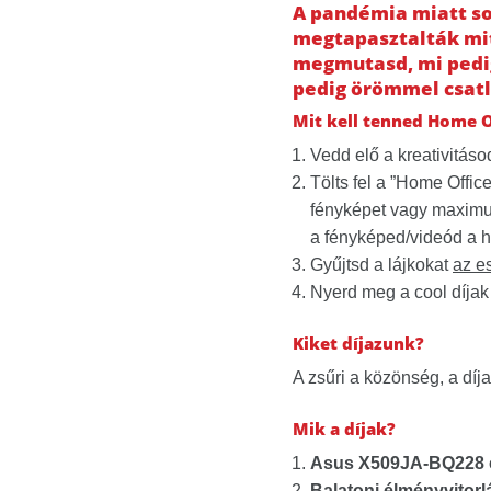
A pandémia miatt so
megtapasztalták mit i
megmutasd, mi pedig 
pedig örömmel csat
Mit kell tenned Home O
Vedd elő a kreativitás
Tölts fel a ”Home Offic
fényképet vagy maximum
a fényképed/videód a 
Gyűjtsd a lájkokat
az e
Nyerd meg a cool díjak 
Kiket díjazunk?
A zsűri a közönség, a díja
Mik a díjak?
Asus X509JA-BQ228 e
Balatoni élményvitorl