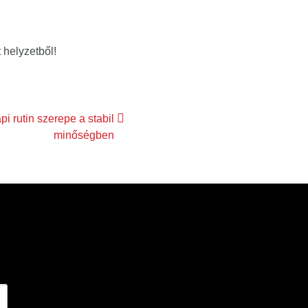
 helyzetből!
i rutin szerepe a stabil
minőségben