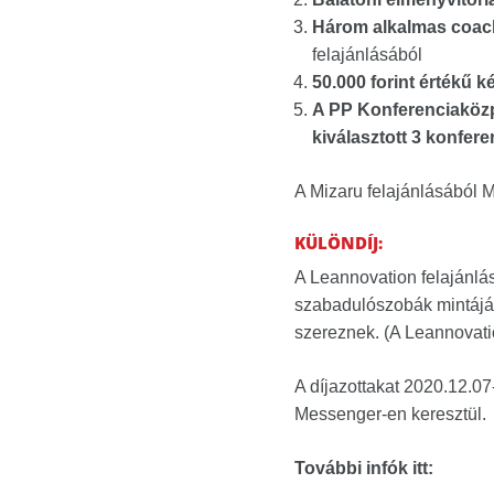
Három alkalmas coac
felajánlásából
50.000 forint értékű
A PP Konferenciaközp
kiválasztott 3 konfere
A Mizaru felajánlásából 
KÜLÖNDÍJ:
A Leannovation felajánlá
szabadulószobák mintájára
szereznek. (A Leannovation
A díjazottakat 2020.12.07-
Messenger-en keresztül.
További infók itt: