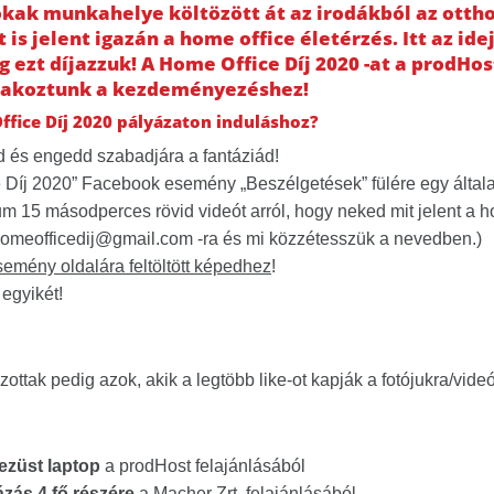
kak munkahelye költözött át az irodákból az otth
s jelent igazán a home office életérzés. Itt az idej
ezt díjazzuk! A Home Office Díj 2020 -at a prodHost
lakoztunk a kezdeményezéshez!
ffice Díj 2020 pályázaton induláshoz?
od és engedd szabadjára a fantáziád!
e Díj 2020” Facebook esemény „Beszélgetések” fülére egy általa
 15 másodperces rövid videót arról, hogy neked mit jelent a ho
homeofficedij@gmail.com -ra és mi közzétesszük a nevedben.)
semény oldalára feltöltött képedhez
!
egyikét!
zottak pedig azok, akik a legtöbb like-ot kapják a fotójukra/videó
züst laptop
a prodHost felajánlásából
ázás 4 fő részére
a Macher Zrt. felajánlásából