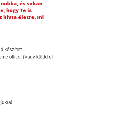
onokba, és sokan
e, hogy Te is
 hívta életre, mi
d készített
me office! (Vagy küldd el
jukra!