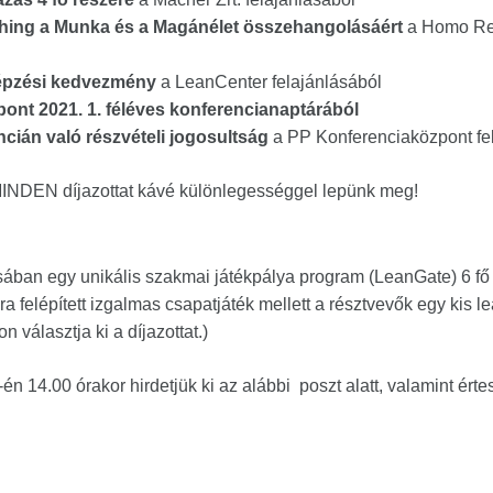
hing a Munka és a Magánélet összehangolásáért
a Homo Reg
 képzési kedvezmény
a LeanCenter felajánlásából
ont 2021. 1. féléves konferencianaptárából
ncián való részvételi jogosultság
a PP Konferenciaközpont fe
MINDEN díjazottat kávé különlegességgel lepünk meg!
sában egy unikális szakmai játékpálya program (LeanGate) 6 fő 
 felépített izgalmas csapatjáték mellett a résztvevők egy kis le
 választja ki a díjazottat.)
én 14.00 órakor hirdetjük ki az alábbi poszt alatt, valamint érte