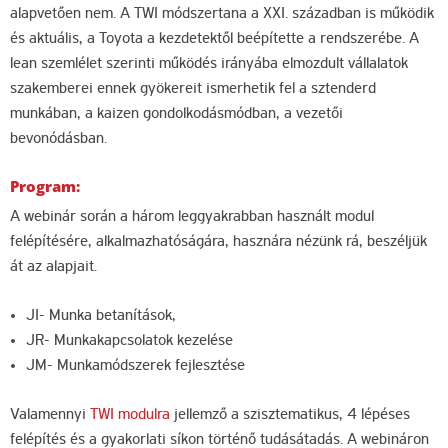
alapvetően nem. A TWI módszertana a XXI. században is működik
és aktuális, a Toyota a kezdetektől beépítette a rendszerébe. A
lean szemlélet szerinti működés irányába elmozdult vállalatok
szakemberei ennek gyökereit ismerhetik fel a sztenderd
munkában, a kaizen gondolkodásmódban, a vezetői
bevonódásban.
Program:
A webinár során a három leggyakrabban használt modul
felépítésére, alkalmazhatóságára, hasznára nézünk rá, beszéljük
át az alapjait.
JI- Munka betanítások,
JR- Munkakapcsolatok kezelése
JM- Munkamódszerek fejlesztése
Valamennyi
TWI modulra
jellemző a szisztematikus, 4 lépéses
felépítés és a gyakorlati síkon történő tudásátadás. A webináron