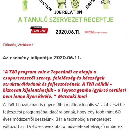
Előadás
,
Webinar
/
Az esemény időpontja: 2020.06.11.
“A TWI program volt a Toyotánál az alapja a
csoportvezetői szerep, felelősség és készségek
strukturálásának és fejlesztésének. A TWI nélkül –
biztosan kijelenthetjük – a Toyota gemba (gyártó terület)
nem lenne ilyen kiváló. “ Masaaki Imai
A TWI-t hazánkban is egyre több multinacionális vállalat veszi be
fejlesztési programjába, dacára annak, hogy egy több mint 60
éves módszerről beszélünk. Bár a technológia rengeteget
változott az 1940-es évek óta, a műveleteket elvégző emberek