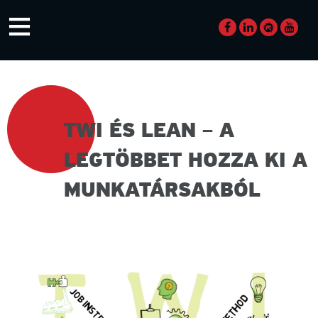
Skip
≡
to
content
TWI ÉS LEAN – A
LEGTÖBBET HOZZA KI A
MUNKATÁRSAKBÓL