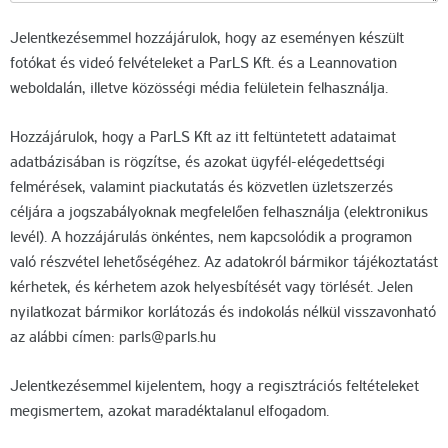
Jelentkezésemmel hozzájárulok, hogy az eseményen készült
fotókat és videó felvételeket a ParLS Kft. és a Leannovation
weboldalán, illetve közösségi média felületein felhasználja.
Hozzájárulok, hogy a ParLS Kft az itt feltüntetett adataimat
adatbázisában is rögzítse, és azokat ügyfél-elégedettségi
felmérések, valamint piackutatás és közvetlen üzletszerzés
céljára a jogszabályoknak megfelelően felhasználja (elektronikus
levél). A hozzájárulás önkéntes, nem kapcsolódik a programon
való részvétel lehetőségéhez. Az adatokról bármikor tájékoztatást
kérhetek, és kérhetem azok helyesbítését vagy törlését. Jelen
nyilatkozat bármikor korlátozás és indokolás nélkül visszavonható
az alábbi címen: parls@parls.hu
Jelentkezésemmel kijelentem, hogy a regisztrációs feltételeket
megismertem, azokat maradéktalanul elfogadom.