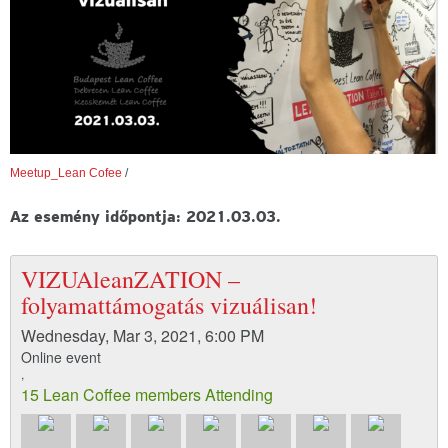
Meetup_Lean Cofee
/
Az esemény időpontja: 2021.03.03.
VIZUAleanZATION –
folyamattámogatás vizuálisan!
Wednesday, Mar 3, 2021, 6:00 PM
Online event
,
15 Lean Coffee members Attending