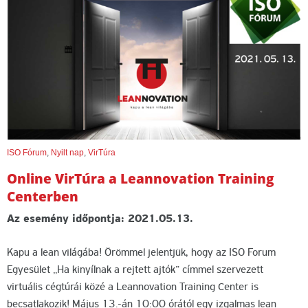
ISO Fórum
,
Nyilt nap
,
VirTúra
Online VirTúra a Leannovation Training
Centerben
Az esemény időpontja: 2021.05.13.
Kapu a lean világába! Örömmel jelentjük, hogy az ISO Forum
Egyesület „Ha kinyílnak a rejtett ajtók” címmel szervezett
virtuális cégtúrái közé a Leannovation Training Center is
becsatlakozik! Május 13.-án 10:00 órától egy izgalmas lean