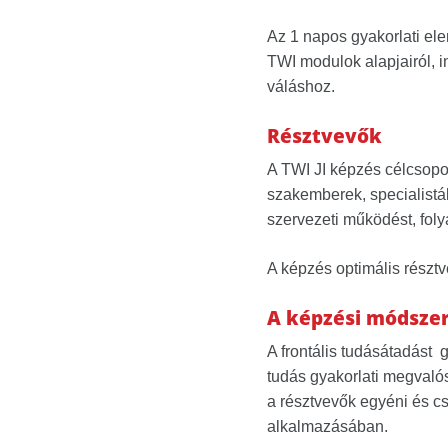
Az 1 napos gyakorlati ele
TWI modulok alapjairól, i
váláshoz.
Résztvevők
A TWI JI képzés célcsopor
szakemberek, specialisták
szervezeti működést, fol
A képzés optimális résztv
A képzési módsze
A frontális tudásátadást 
tudás gyakorlati megvalós
a résztvevők egyéni és c
alkalmazásában.