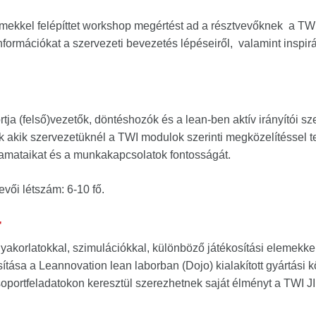
mekkel felépíttet workshop megértést ad a résztvevőknek a TWI J
nformációkat a szervezeti bevezetés lépéseiről, valamint inspirá
tja (felső)vezetők, döntéshozók és a lean-ben aktív irányítói sz
 akik szervezetüknél a TWI modulok szerinti megközelítéssel t
yamataikat és a munkakapcsolatok fontosságát.
evői létszám: 6-10 fő.
r
gyakorlatokkal, szimulációkkal, különböző játékosítási elemekkel
ítása a Leannovation lean laborban (Dojo) kialakított gyártási k
soportfeladatokon keresztül szerezhetnek saját élményt a TWI J