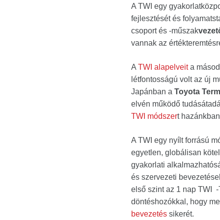
A TWI egy gyakorlatközpo
fejlesztését és folyamats
csoport és -műszak
vezet
vannak az értékteremtésr
A
TWI alapelveit
a másodi
létfontosságú volt az új
Japánban a
Toyota Term
elvén működő tudásátadás
TWI módszer
t hazánkban 
A TWI egy nyílt forrású m
egyetlen, globálisan köte
gyakorlati alkalmazhatós
és szervezeti bevezetések
első szint az 1 nap TWI 
döntéshozókkal, hogy meg
bevezetés
sikerét.