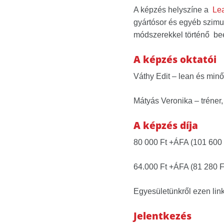
A képzés helyszíne a
Lea
gyártósor és egyéb szimul
módszerekkel történő beé
A képzés oktatói
Váthy Edit – lean és min
Mátyás Veronika – tréner,
A képzés díja
80 000 Ft +ÁFA (101 600 Ft
64.000 Ft +ÁFA (81 280 F
Egyesületünkről ezen link
Jelentkezés