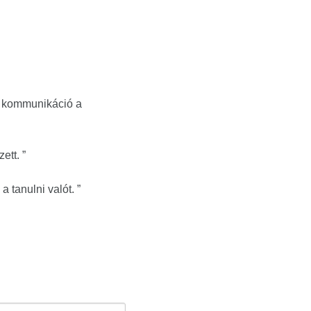
tú kommunikáció a
ett. ”
 tanulni valót. ”