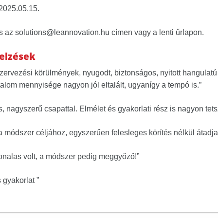
 2025.05.15.
s az solutions@leannovation.hu címen vagy a lenti űrlapon.
jelzések
szervezési körülmények, nyugodt, biztonságos, nyitott hangula
rtalom mennyisége nagyon jól eltalált, ugyanígy a tempó is.”
 nagyszerű csapattal. Elmélet és gyakorlati rész is nagyon tetsz
 módszer céljához, egyszerűen felesleges körítés nélkül átadja a
onalas volt, a módszer pedig meggyőző!”
 gyakorlat ”