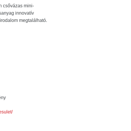
an csővázas mini-
ásanyag innovatív
irodalom megtalálható.
ény
esulet/