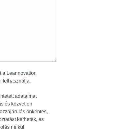
t a Leannovation
n felhasználja.
ntetett adataimat
ás és közvetlen
hozzájárulás önkéntes,
ztatást kérhetek, és
kolás nélkül