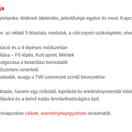
ja
rtanba: történeti áttekintés, jelentősége egykor és most. Kapc
: az oktató 5 feladata, modulok, a célcsoport szükségletei, elv
ráció és a 4 lépéses módszertan
ítása – Fő lépés, Kulcspont, Miértek
idolgozása a betanítási bemutatók
zertani ismertető
uktatók, avagy a TWI szervezeti szintű bevezetése
ktatás, hanem egy működő, kipróbált és eredményorientált mód
tására és a belső tudás fenntarthatóságára épít.
honlapunkon
cikkek
,
eseménybejegyzések
olvashatók.