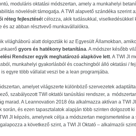
ntú, moduláris oktatási módszertan, amely a munkahelyi betaní
tabilitás növelését támogatja. A TWI alapvető szándéka szerint 
ői réteg
fejlesztésé
t célozza, akik tudásukkal, viselkedésükkel
e és az abban résztvevő munkavállalókra.
k világháború alatt dolgozták ki az Egyesült Államokban, amik
 munkaerő
gyors és hatékony betanítása
. A módszer később vilá
elési Rendszer egyik meghatározó alapköve lett
. A TWI JI 
ból, munkahelyi gyakorlásból és coachingból álló oktatási / fe
is egyre több vállalat veszi be a lean programjába.
ódszertan, amelyet világszerte különböző szervezetek adaptáltak 
lező, szabályozott TWI oktatói tanúsítási rendszer, a módszert
ág marad. A Leannovation 2018 óta alkalmazza aktívan a TWI J
 során, és ezen tapasztalatok alapján több szinten dolgozott ki
-TWI JI képzés, amelynek célja a módszertan megismertetése a 
alapozza a következő szint, a TWI JI Oktató – alkalmazói szin