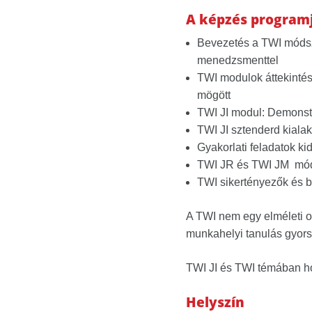
A képzés program
Bevezetés a TWI módsze
menedzsmenttel
TWI modulok áttekintése
mögött
TWI JI modul: Demonst
TWI JI sztenderd kialak
Gyakorlati feladatok k
TWI JR és TWI JM móds
TWI sikertényezők és b
A TWI nem egy elméleti o
munkahelyi tanulás gyorsí
TWI JI és TWI témában 
Helyszín