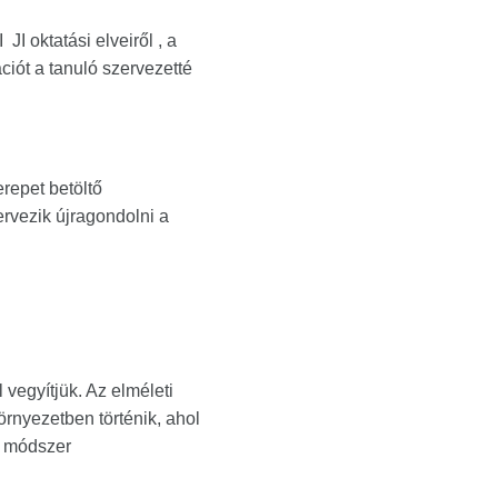
I oktatási elveiről , a
ciót a tanuló szervezetté
erepet betöltő
ervezik újragondolni a
 vegyítjük. Az elméleti
örnyezetben történik, ahol
I módszer