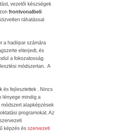
tást, vezetői készségek
azon
frontvonalbeli
 közvetlen ráhatással
or a hadiipar számára
gszerte elterjedt, és
modul a fokozatosság
jlesztési módszertan. A
és fejlesztettek . Nincs
an lényege mindig a
I módszert alapképzések
 oktatási programokat. Az
szervezeti
tű képzés és
szervezeti