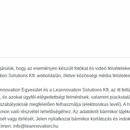
rulok, hogy az eseményen készült fotókat és videó felvételeke
on Solutions Kft. weboldalán, illetve közösségi média felületei
novation Egyesület és a Leannovation Solutions Kft. az itt feltü
, és azokat ügyfél-elégedettségi felmérések, valamint piackutat
gszabályoknak megfelelően felhasználja (elektronikus levél). A 
mon való részvétel lehetőségéhez. Az adatokról bármikor tájéko
ét vagy törlését. Jelen nyilatkozat bármikor korlátozás és indo
címen: info@leannovation.hu