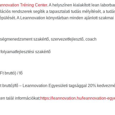
nnovation Tréning Center
. A helyszínen kialakított lean laborb
ációs rendszerek segítik a tapasztalati tudás mélyítését, a tud
pülését. A Leannovation könyvtárban minden ajánlott szakmai 
őségmenedzsment szakértő, szervezetfejlesztő, coach
 folyamatfejlesztési szakértő
 bruttó) / fő
t bruttó)/fő – Leannovation Egyesületi tagsággal 20% kedvezm
en talál információkat:
https://leannovation.hu/leannovation-egy