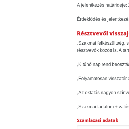
A jelentkezés határideje:
Érdeklődés és jelentkezé
Résztvevői vissza
„Szakmai felkészültség, 
résztvevők között is. A ta
„Kitűnő napirend beosztás,
„Folyamatosan visszatér a
„Az oktatás nagyon színv
„Szakmai tartalom + valós
Számlázási adatok