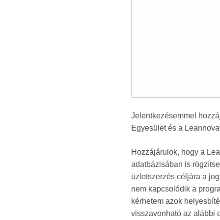
Jelentkezésemmel hozzájá
Egyesület és a Leannovati
Hozzájárulok, hogy a Lean
adatbázisában is rögzítse
üzletszerzés céljára a jo
nem kapcsolódik a progra
kérhetem azok helyesbítés
visszavonható az alábbi 