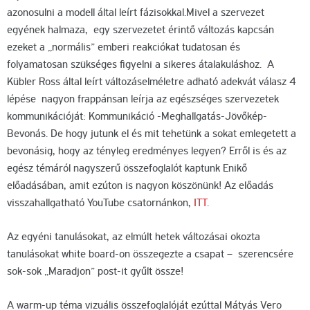
azonosulni a modell által leírt fázisokkal.Mivel a szervezet
egyének halmaza, egy szervezetet érintő változás kapcsán
ezeket a „normális” emberi reakciókat tudatosan és
folyamatosan szükséges figyelni a sikeres átalakuláshoz. A
Kübler Ross által leírt változáselméletre adható adekvát válasz 4
lépése nagyon frappánsan leírja az egészséges szervezetek
kommunikációját: Kommunikáció -Meghallgatás-Jövőkép-
Bevonás. De hogy jutunk el és mit tehetünk a sokat emlegetett a
bevonásig, hogy az tényleg eredményes legyen? Erről is és az
egész témáról nagyszerű összefoglalót kaptunk Enikő
előadásában, amit ezúton is nagyon köszönünk! Az előadás
visszahallgatható YouTube csatornánkon,
ITT.
Az egyéni tanulásokat, az elmúlt hetek változásai okozta
tanulásokat white board-on összegezte a csapat – szerencsére
sok-sok „Maradjon” post-it gyűlt össze!
A warm-up téma vizuális összefoglalóját ezúttal Mátyás Vero