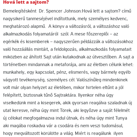
Hová lett a sajtom?
Bemelegítésként Dr. Spencer Johnson:Hová lett a sajtom? című
nagysikerű tanmeséjével indítottunk, mely személyes kedvenc,
meghatározó alapmű. A könyv a változásról, a változáshoz való
alkalmazkodás folyamatáról szól. A mese főszereplői – az
egérkék és kisemberek – nagyszerűen példázzák a változásokhoz
való hozzáállás mintáit, a feldolgozás, alkalmazkodás folyamatait
miközben az áhított Sajt után kutakodnak az útvesztőben. A sajt a
történetben mindannak a metaforája, ami az életben célunk lehet:
munkahely, egy kapcsolat, pénz, elismerés, vagy bármely egyéb
vágyott tevékenység, személyes cél. Valószínűleg mindenkinek
volt már olyan helyzet az életében, mikor hirtelen eltűnt a jól
felépített, biztosnak tűnő Sajtraktára. Ilyenkor néha úgy
viselkedünk mint a kisegerek, akik gyorsan reagálva szaladnak új
utat keresve, néha úgy mint Törek, aki legyőzve a saját félelmét
új célokat megfogalmazva indul útnak, és néha úgy mint Tunya
aki magába roskadva vár a csodára és nem veszi tudomásul,
hogy megváltozott körülötte a világ. Miért is reagálunk ilyen