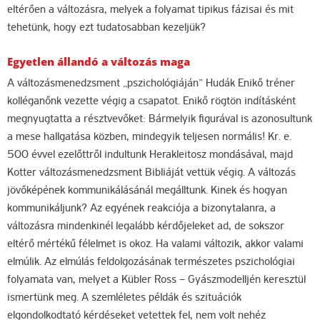
eltérően a változásra, melyek a folyamat tipikus fázisai és mit
tehetünk, hogy ezt tudatosabban kezeljük?
Egyetlen állandó a változás maga
A változásmenedzsment „pszichológiáján” Hudák Enikő tréner
kolléganőnk vezette végig a csapatot. Enikő rögtön indításként
megnyugtatta a résztvevőket: Bármelyik figurával is azonosultunk
a mese hallgatása közben, mindegyik teljesen normális! Kr. e.
500 évvel ezelőttről indultunk Herakleitosz mondásával, majd
Kotter változásmenedzsment Bibliáját vettük végig. A változás
jövőképének kommunikálásánál megálltunk. Kinek és hogyan
kommunikáljunk? Az egyének reakciója a bizonytalanra, a
változásra mindenkinél legalább kérdőjeleket ad, de sokszor
eltérő mértékű félelmet is okoz. Ha valami változik, akkor valami
elmúlik. Az elmúlás feldolgozásának természetes pszichológiai
folyamata van, melyet a Kübler Ross – Gyászmodelljén keresztül
ismertünk meg. A szemléletes példák és szituációk
elgondolkodtató kérdéseket vetettek fel, nem volt nehéz