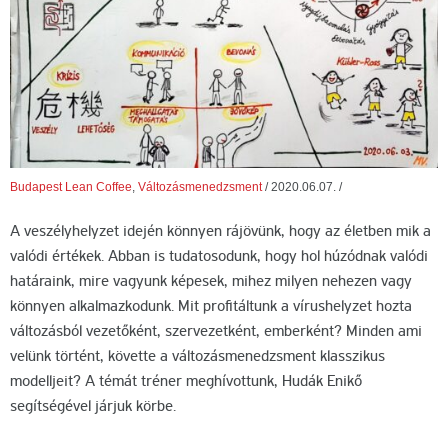
Budapest Lean Coffee
,
Változásmenedzsment
/
2020.06.07.
/
A veszélyhelyzet idején könnyen rájövünk, hogy az életben mik a
valódi értékek. Abban is tudatosodunk, hogy hol húzódnak valódi
határaink, mire vagyunk képesek, mihez milyen nehezen vagy
könnyen alkalmazkodunk. Mit profitáltunk a vírushelyzet hozta
változásból vezetőként, szervezetként, emberként? Minden ami
velünk történt, követte a változásmenedzsment klasszikus
modelljeit? A témát tréner meghívottunk, Hudák Enikő
segítségével járjuk körbe.