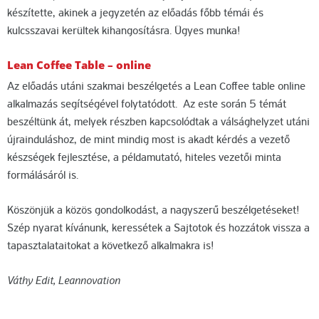
készítette, akinek a jegyzetén az előadás főbb témái és
kulcsszavai kerültek kihangosításra. Ügyes munka!
Lean Coffee Table – online
Az előadás utáni szakmai beszélgetés a Lean Coffee table online
alkalmazás segítségével folytatódott. Az este során 5 témát
beszéltünk át, melyek részben kapcsolódtak a válsághelyzet utáni
újrainduláshoz, de mint mindig most is akadt kérdés a vezető
készségek fejlesztése, a példamutató, hiteles vezetői minta
formálásáról is.
Köszönjük a közös gondolkodást, a nagyszerű beszélgetéseket!
Szép nyarat kívánunk, keressétek a Sajtotok és hozzátok vissza a
tapasztalataitokat a következő alkalmakra is!
Váthy Edit, Leannovation