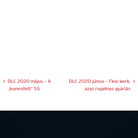
Bejegyzés
DLC 2020 május – A
DLC 2020 június – Flexi werk,
„leanesített” 5S
azaz rugalmas gyártás
navigáció