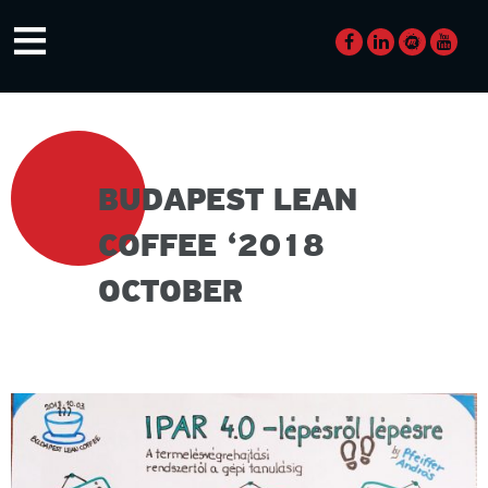
Skip
≡
to
content
BUDAPEST LEAN
COFFEE ‘2018
OCTOBER