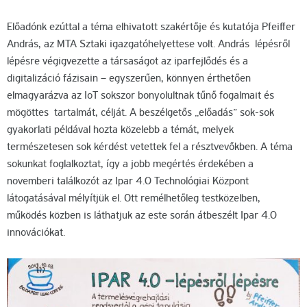
Előadónk ezúttal a téma elhivatott szakértője és kutatója Pfeiffer
András, az MTA Sztaki igazgatóhelyettese volt. András lépésről
lépésre végigvezette a társaságot az iparfejlődés és a
digitalizáció fázisain – egyszerűen, könnyen érthetően
elmagyarázva az IoT sokszor bonyolultnak tűnő fogalmait és
mögöttes tartalmát, célját. A beszélgetős „előadás” sok-sok
gyakorlati példával hozta közelebb a témát, melyek
természetesen sok kérdést vetettek fel a résztvevőkben. A téma
sokunkat foglalkoztat, így a jobb megértés érdekében a
novemberi találkozót az Ipar 4.0 Technológiai Központ
látogatásával mélyítjük el. Ott remélhetőleg testközelben,
működés közben is láthatjuk az este során átbeszélt Ipar 4.0
innovációkat.