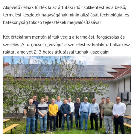
Alapvető célnak tűzték ki az átfutási idő csökkentést és a belső,
termelési készletek nagyságának minimalizálását technológiai és
hatékonyság fokozó fejlesztések megvalósításával.
Két értékáram mentén jártuk végig a termelést: forgácsolás és
szerelés. A forgácsoló „vevője” a szereléshez kialakított alkatrész
raktár, amelyet 2-3 hetes átfutással tudnak kiszolgálni.