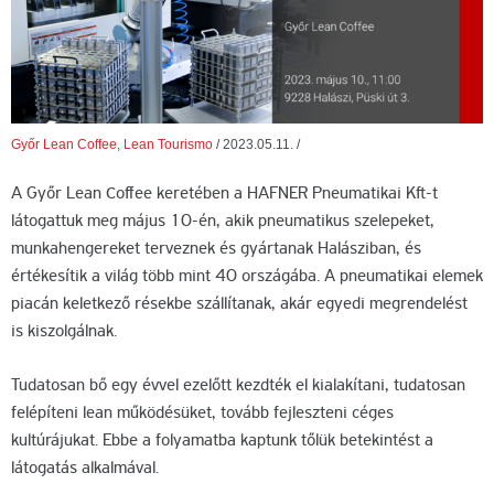
Győr Lean Coffee
,
Lean Tourismo
/
2023.05.11.
/
A Győr Lean Coffee keretében a HAFNER Pneumatikai Kft-t
látogattuk meg május 10-én, akik pneumatikus szelepeket,
munkahengereket terveznek és gyártanak Halásziban, és
értékesítik a világ több mint 40 országába. A pneumatikai elemek
piacán keletkező résekbe szállítanak, akár egyedi megrendelést
is kiszolgálnak.
Tudatosan bő egy évvel ezelőtt kezdték el kialakítani, tudatosan
felépíteni lean működésüket, tovább fejleszteni céges
kultúrájukat. Ebbe a folyamatba kaptunk tőlük betekintést a
látogatás alkalmával.