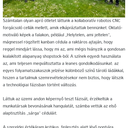
Számtalan olyan apró ötletet láttunk a kollaboratív robotos CNC
forgácsoló cellák mellett, amik elkápráztattak bennünket. Oktató-
motiváló képek a falakon, például „Helytelen, ami jeltelen”,
mágnessel rögzített kanban cédula a raktáros ajtaján, hogy
reggel mindjárt lássa, hogy mi az, ami mégis hiányzik a gondosan
kialakított alapanyag shopstock-ból. A színek egyedi használata
az, ami teljesen megváltoztatta a leanes gondolkodásunkat: az
egyes folyamatszakaszok jelzése különböző színű tároló ládákkal,
hiszen a tartalmuk szemrevételezésekor nem biztos, hogy látszik
a technológiai fázisban történt változás.
Láttuk az üzemi andon képernyő teszt fázisát, érzékeltük a
munkatársak bevonásának hangulatát, számba vettük az első
alaptisztítás „sárga” céduláit.
A szereldei értékáram kritikus, fejlesztés alatt lévő pontjára