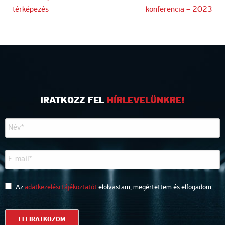
térképezés
konferencia – 2023
navigáció
IRATKOZZ FEL
HÍRLEVELÜNKRE!
Az
adatkezelési tájékoztatót
elolvastam, megértettem és elfogadom.