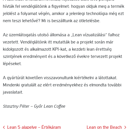
hívták fel vendéglátóink a figyelmet: hogyan oldjuk meg a termék
jelölést a folyamat végén, amikor a jelenlegi technológia még ezt
nem teszi lehetővé? Mi is beszálltunk az ötletelésbe.
Az üzemlátogatás utolsó állomása a „Lean vízualizálási” falhoz
vezetett. Vendéglátóink itt mutatták be a projekt során már
kidolgozott és alkalmazott KPI-kat, a kezdeti lean érettség
szintjének eredményeit és a következő évekre tervezett projekt
lépéseket.
A gyártúrát követően visszavonultunk kiértékelni a látottakat.
Mindenki gratulált az elért eredményekhez és elmondta további
javaslatait.
Stasztny Péter – Győr Lean Coffee
Bejegyzés
Lean 5 alapelve – Értékáram
Lean on the Beach