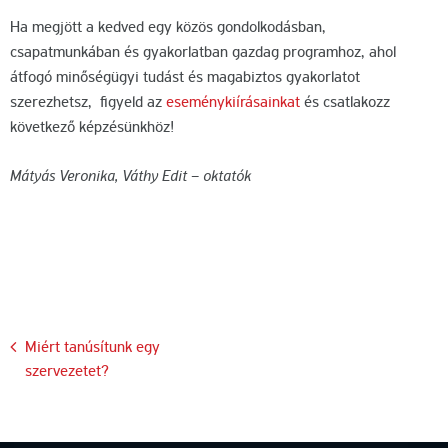
Ha megjött a kedved egy közös gondolkodásban,
csapatmunkában és gyakorlatban gazdag programhoz, ahol
átfogó minőségügyi tudást és magabiztos gyakorlatot
szerezhetsz, figyeld az
eseménykiírásainkat
és csatlakozz
következő képzésünkhöz!
Mátyás Veronika, Váthy Edit – oktatók
Bejegyzés
Miért tanúsítunk egy
szervezetet?
navigáció