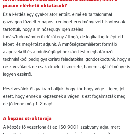
piacon elérhető oktatások?
Ez a kérdés egy gyakorlatorientált, elméleti tartalommal
gazdagon tűzdelt 5 napos tréninget eredményezett. Fontosnak
tartottuk, hogy a minőségügy igen széles
tudás/tudományterületéről egy átfogó, de logikailag felépített
képet és megértést adjunk. A minőségszemléletet formáló
alapelvekről és a minőségügyi hozzáértést meghatározó
technikákból pedig gyakorlati feladatokkal gondoskodtunk, hogy a
résztvevőknek ne csak elméleti ismerete, hanem saját élménye is
legyen ezekről.
Résztvevőinktől gyakran halljuk, hogy kár hogy vége… igen, jól
esett, hogy ennek a képzésnek a végén is ezt fogalmazták meg:
de jó lenne még 1-2 nap!
A képzés struktúrája
A képzés fő vezérfonalát az ISO 9001 szabvány adja, mert