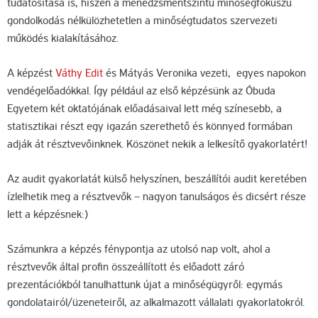
tudatosítása is, hiszen a menedzsmentszintű minőségfókuszú
gondolkodás nélkülözhetetlen a minőségtudatos szervezeti
működés kialakításához.
A képzést
Váthy Edit
és Mátyás Veronika vezeti, egyes napokon
vendégelőadókkal. Így például az első képzésünk az Óbuda
Egyetem két oktatójának előadásaival lett még színesebb, a
statisztikai részt egy igazán szerethető és könnyed formában
adják át résztvevőinknek. Köszönet nekik a lelkesítő gyakorlatért!
Az audit gyakorlatát külső helyszínen, beszállítói audit keretében
ízlelhetik meg a résztvevők – nagyon tanulságos és dicsért része
lett a képzésnek:)
Számunkra a képzés fénypontja az utolsó nap volt, ahol a
résztvevők által profin összeállított és előadott záró
prezentációkból tanulhattunk újat a minőségügyről: egymás
gondolatairól/üzeneteiről, az alkalmazott vállalati gyakorlatokról.