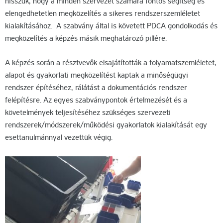
hisszük, hogy a minden szervezet számára fontos segítség és
elengedhetetlen megközelítés a sikeres rendszerszemléletet
kialakításához. A szabvány által is követett PDCA gondolkodás és
megközelítés a képzés másik meghatározó pillére.
A képzés során a résztvevők elsajátították a folyamatszemléletet,
alapot és gyakorlati megközelítést kaptak a minőségügyi
rendszer építéséhez, rálátást a dokumentációs rendszer
felépítésre. Az egyes szabványpontok értelmezését és a
követelmények teljesítéséhez szükséges szervezeti
rendszerek/módszerek/működési gyakorlatok kialakítását egy
esettanulmánnyal vezettük végig.