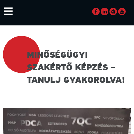
Skip
≡
to
content
MINŐSÉGÜGYI
SZAKÉRTŐ KÉPZÉS –
TANULJ GYAKOROLVA!