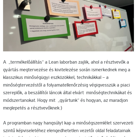
A „termékelőállítás” a Lean laborban zajlik, ahol a résztvevők a
gyártás megtervezése és kivitelezése során ismerkednek meg a
klasszikus minőségügyi eszközökkel, technikákkal – a
minőségtervezéstől a folyamatellenőrzésig végigvesszük a piaci
szereplők, a beszállítói láncok által elvárt minőségtechnikákat és
módszertanokat. Hogy mit „gyártunk” és hogyan, az maradjon
meglepetés a résztvevőknek:)
A programban nagy hangsúlyt kap a minőségszemlélet szervezeti
szintű képviseletéhez elengedhetetlen vezetői oldal feladatainak