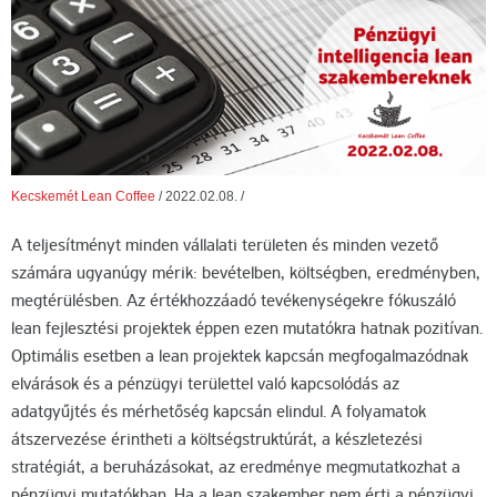
Kecskemét Lean Coffee
/
2022.02.08.
/
A teljesítményt minden vállalati területen és minden vezető
számára ugyanúgy mérik: bevételben, költségben, eredményben,
megtérülésben. Az értékhozzáadó tevékenységekre fókuszáló
lean fejlesztési projektek éppen ezen mutatókra hatnak pozitívan.
Optimális esetben a lean projektek kapcsán megfogalmazódnak
elvárások és a pénzügyi területtel való kapcsolódás az
adatgyűjtés és mérhetőség kapcsán elindul. A folyamatok
átszervezése érintheti a költségstruktúrát, a készletezési
stratégiát, a beruházásokat, az eredménye megmutatkozhat a
pénzügyi mutatókban. Ha a lean szakember nem érti a pénzügyi