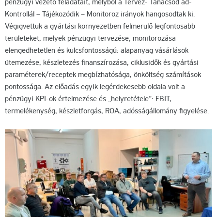
pénzügyi vezető feladatait, melyből a Tervez- Tanácsod ad-
Kontrollál – Tájékozódik – Monitoroz irányok hangosodtak ki.
Végigvettük a gyártási környezetben felmerülő legfontosabb
területeket, melyek pénzügyi tervezése, monitorozása
elengedhetetlen és kulcsfontosságú: alapanyag vásárlások
ütemezése, készletezés finanszírozása, ciklusidők és gyártási
paraméterek/receptek megbízhatósága, önköltség számítások
pontossága. Az előadás egyik legérdekesebb oldala volt a
pénzügyi KPI-ok értelmezése és „helyretétele”: EBIT,
termelékenység, készletforgás, ROA, adósságállomány figyelése.