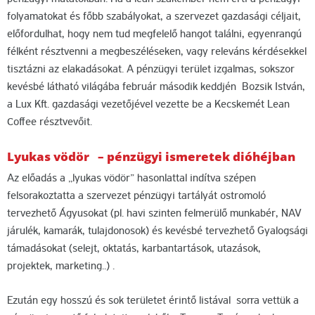
folyamatokat és főbb szabályokat, a szervezet gazdasági céljait,
előfordulhat, hogy nem tud megfelelő hangot találni, egyenrangú
félként résztvenni a megbeszéléseken, vagy releváns kérdésekkel
tisztázni az elakadásokat. A pénzügyi terület izgalmas, sokszor
kevésbé látható világába február második keddjén Bozsik István,
a Lux Kft. gazdasági vezetőjével vezette be a Kecskemét Lean
Coffee résztvevőit.
Lyukas vödör – pénzügyi ismeretek dióhéjban
Az előadás a „lyukas vödör” hasonlattal indítva szépen
felsorakoztatta a szervezet pénzügyi tartályát ostromoló
tervezhető Ágyusokat (pl. havi szinten felmerülő munkabér, NAV
járulék, kamarák, tulajdonosok) és kevésbé tervezhető Gyalogsági
támadásokat (selejt, oktatás, karbantartások, utazások,
projektek, marketing..) .
Ezután egy hosszú és sok területet érintő listával sorra vettük a