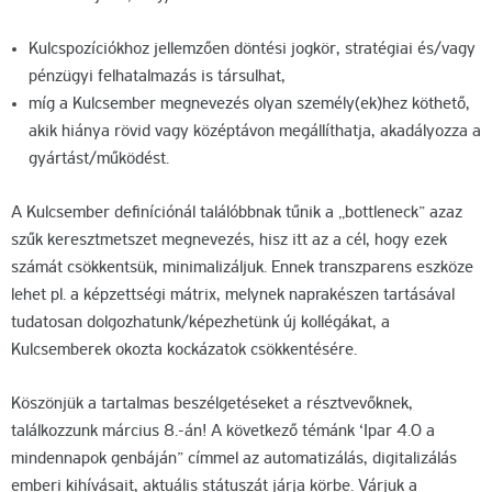
Kulcspozíciókhoz jellemzően döntési jogkör, stratégiai és/vagy
pénzügyi felhatalmazás is társulhat,
míg a Kulcsember megnevezés olyan személy(ek)hez köthető,
akik hiánya rövid vagy középtávon megállíthatja, akadályozza a
gyártást/működést.
A Kulcsember definíciónál találóbbnak tűnik a „bottleneck” azaz
szűk keresztmetszet megnevezés, hisz itt az a cél, hogy ezek
számát csökkentsük, minimalizáljuk. Ennek transzparens eszköze
lehet pl. a képzettségi mátrix, melynek naprakészen tartásával
tudatosan dolgozhatunk/képezhetünk új kollégákat, a
Kulcsemberek okozta kockázatok csökkentésére.
Köszönjük a tartalmas beszélgetéseket a résztvevőknek,
találkozzunk március 8.-án! A következő témánk ‘Ipar 4.0 a
mindennapok genbáján” címmel az automatizálás, digitalizálás
emberi kihívásait, aktuális státuszát járja körbe. Várjuk a