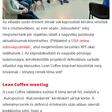
Az előadás során érintett témák sok kapcsolódó kérdést vetettek
fel a résztvevőkben, az este végén „bónuszként” még
megismertünk pár izgalmas oldalt a nagyvilág gazdasági
aktualitásainak követéséhez. (Példaként a
USA online
adósságszámláló
, ahol meglehetősen beszédes KPI-okat
találhatunk..). Az elgondolkodtató és nagyobb pénzügyi
tudatosságra, körültekintőbb projektcél definiálásra sarkalló
előadást egy klasszikus Lean Coffee bögrével köszöntük meg
Istvánnak – tényleg remek téma volt!
Lean Coffee meeting
A Lean Coffee táblánkra ezúttal 4 téma került fel, melyből a
„Kulcspozíció -Kulcsemberek” kérdéskört jártuk körbe. A
véleménycserék és definíció értelmezés után abban sikerült
konklúzióra jutni, hogy a