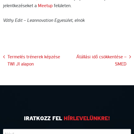
jelentkezéseket a
Meetup
felületen.
Váthy Edit – Leannovation Egyesület, elnök
Bejegyzés
Termelés trénerek képzése
Átállási idő csökkentése –
TWI JI alapon
SMED
navigáció
IRATKOZZ FEL
HÍRLEVELÜNKRE!