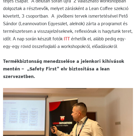
teljes csapat. A délután során újra 2 válaszható workshopban
dolgoztak a résztvevők, melyet zárásként a Lean Coffee szekció
követett, 3 csoportban. A jövőbeni tervek ismertetésével Pető
Sándor (Leannovation Egyesület, alelnök) zárta a programot és
természetesen a visszajelzéseknek, reflexiónak is hagytunk teret,
időt. A nap során készült fotók
ITT
érhetők el, alább pedig egy-
egy-egy rövid összefoglaló a workshopokról, előadásokról.
Termékbiztonság menedzselése a jelenkori kihívások
mentén – „Safety First” elv biztosítása a lean
szervezetben.