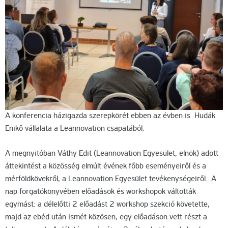
A konferencia házigazda szerepkörét ebben az évben is Hudák
Enikő vállalata a Leannovation csapatából.
A megnyitóban Váthy Edit (Leannovation Egyesület, elnök) adott
áttekintést a közösség elmúlt évének főbb eseményeiről és a
mérföldkövekről, a Leannovation Egyesület tevékenységeiről. A
nap forgatókönyvében előadások és workshopok váltották
egymást: a délelőtti 2 előadást 2 workshop szekció követette,
majd az ebéd után ismét közösen, egy előadáson vett részt a