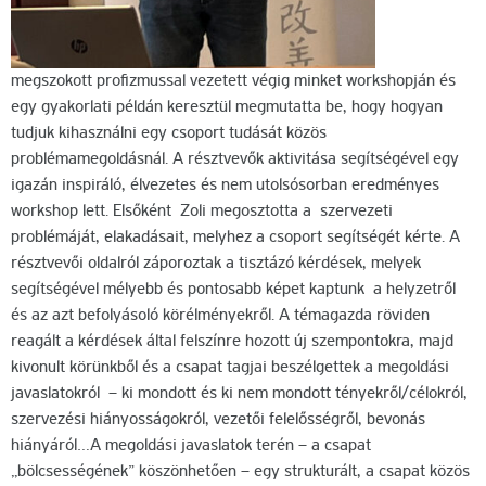
megszokott profizmussal vezetett végig minket workshopján és
egy gyakorlati példán keresztül megmutatta be, hogy hogyan
tudjuk kihasználni egy csoport tudását közös
problémamegoldásnál. A résztvevők aktivitása segítségével egy
igazán inspiráló, élvezetes és nem utolsósorban eredményes
workshop lett. Elsőként Zoli megosztotta a szervezeti
problémáját, elakadásait, melyhez a csoport segítségét kérte. A
résztvevői oldalról záporoztak a tisztázó kérdések, melyek
segítségével mélyebb és pontosabb képet kaptunk a helyzetről
és az azt befolyásoló körélményekről. A témagazda röviden
reagált a kérdések által felszínre hozott új szempontokra, majd
kivonult körünkből és a csapat tagjai beszélgettek a megoldási
javaslatokról – ki mondott és ki nem mondott tényekről/célokról,
szervezési hiányosságokról, vezetői felelősségről, bevonás
hiányáról…A megoldási javaslatok terén – a csapat
„bölcsességének” köszönhetően – egy strukturált, a csapat közös