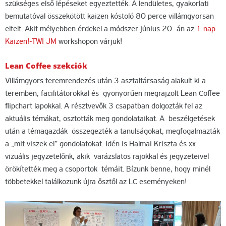
szükséges első lépéseket egyeztették. A lendületes, gyakorlati
bemutatóval összekötött kaizen kóstoló 80 perce villámgyorsan
eltelt. Akit mélyebben érdekel a módszer június 20.-án az
1 nap
Kaizen!-TWI JM
workshopon várjuk!
Lean Coffee szekciók
Villámgyors teremrendezés után 3 asztaltársaság alakult ki a
teremben, facilitátorokkal és gyönyörűen megrajzolt Lean Coffee
flipchart lapokkal. A résztvevők 3 csapatban dolgozták fel az
aktuális témákat, osztották meg gondolataikat. A beszélgetések
után a témagazdák összegezték a tanulságokat, megfogalmazták
a „mit viszek el” gondolatokat. Idén is Halmai Kriszta és xx
vizuális jegyzetelőnk, akik varázslatos rajokkal és jegyzeteivel
örökítették meg a csoportok témáit. Bízunk benne, hogy minél
többetekkel találkozunk újra ősztől az LC eseményeken!