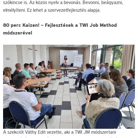
szókincse is. Az közös nyelv a bevonás. Bevonni, beágyazni,
elmélyíteni. Ez lehet a szervezetfejlesztés alapja.
80 perc Kaizen! – Fejlesztések a TWI Job Method
módszerével
A szekciót Váthy Edit vezette, aki a TWI JM módszertani