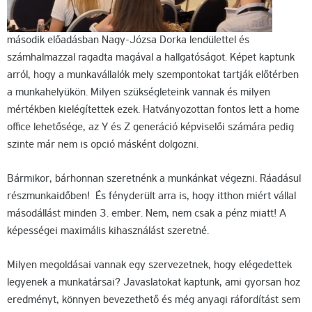
második előadásban Nagy-Józsa Dorka lendülettel és
számhalmazzal ragadta magával a hallgatóságot. Képet kaptunk
arról, hogy a munkavállalók mely szempontokat tartják előtérben
a munkahelyükön. Milyen szükségleteink vannak és milyen
mértékben kielégítettek ezek. Hatványozottan fontos lett a home
office lehetősége, az Y és Z generáció képviselői számára pedig
szinte már nem is opció másként dolgozni.
Bármikor, bárhonnan szeretnénk a munkánkat végezni. Ráadásul
részmunkaidőben! És fényderült arra is, hogy itthon miért vállal
másodállást minden 3. ember. Nem, nem csak a pénz miatt! A
képességei maximális kihasználást szeretné.
Milyen megoldásai vannak egy szervezetnek, hogy elégedettek
legyenek a munkatársai? Javaslatokat kaptunk, ami gyorsan hoz
eredményt, könnyen bevezethető és még anyagi ráfordítást sem