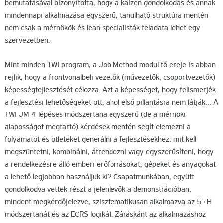
bemutatásával bizonyította, hogy a kaizen gondolkodás és annak
mindennapi alkalmazása egyszerű, tanulható struktúra mentén
nem csak a mérnökök és lean specialisták feladata lehet egy
szervezetben.
Mint minden TWI program, a Job Method modul fő ereje is abban
rejlik, hogy a frontvonalbeli vezetők (művezetők, csoportvezetők)
képességfejlesztését célozza. Azt a képességet, hogy felismerjék
a fejlesztési lehetőségeket ott, ahol első pillantásra nem látják… A
TWI JM 4 lépéses módszertana egyszerű (de a mérnöki
alaposságot megtartó) kérdések mentén segít elemezni a
folyamatot és ötleteket generálni a fejlesztésekhez: mit kell
megszüntetni, kombinálni, átrendezni vagy egyszerűsíteni, hogy
a rendelkezésre álló emberi erőforrásokat, gépeket és anyagokat
a lehető legjobban használjuk ki? Csapatmunkában, együtt
gondolkodva vettek részt a jelenlevők a demonstrációban,
mindent megkérdőjelezve, szisztematikusan alkalmazva az 5+H
módszertanát és az ECRS logikát. Záráskánt az alkalmazáshoz