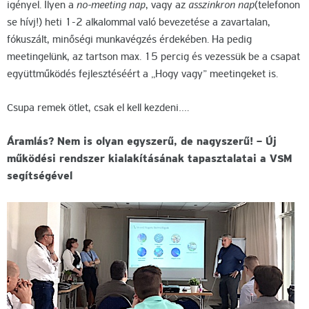
igényel. Ilyen a
no-meeting nap
, vagy az
asszinkron nap
(telefonon
se hívj!) heti 1-2 alkalommal való bevezetése a zavartalan,
fókuszált, minőségi munkavégzés érdekében. Ha pedig
meetingelünk, az tartson max. 15 percig és vezessük be a csapat
együttműködés fejlesztéséért a „Hogy vagy” meetingeket is.
Csupa remek ötlet, csak el kell kezdeni….
Áramlás? Nem is olyan egyszerű, de nagyszerű! – Új
működési rendszer kialakításának tapasztalatai a VSM
segítségével