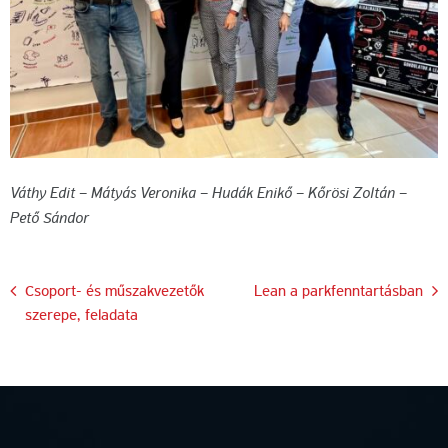
Váthy Edit – Mátyás Veronika – Hudák Enikő – Kőrösi Zoltán –
Pető Sándor
Bejegyzés
Csoport- és műszakvezetők
Lean a parkfenntartásban
szerepe, feladata
navigáció