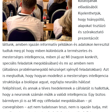
kutatójának
előadásából.
Kijelenthetjük,
hogy hiánypótló,
alapokat tisztázó
és szórakoztató
prezentációt
láttunk, amiben igazán informatív példákon és adatokon keresztül
tudtuk meg pl. hogy miben különbözik a természetes és
mesterséges intelligencia, miben jó az MI (nagyon konkrét,
speciális feladatok megoldásában) és mi az amiben nem
(általános problémamegoldó készséget igénylő feladatokban). Azt
is megtudtuk, hogy hogyan modellezi a mesterséges intelligencia
struktúrája a biológiai agyat, egyfajta neurális hálózat
felépítéssel, és annak a téves hiedelemnek a cáfolatát is hallottuk,
hogy a neuronok számán múlik a valódi intelligencia. Egy biztos:
bármilyen jó is az MI egy célfeladat megoldásában – pl.
csevegésben – azt nem tudatosan teszi, nem is igazán tudja, mit