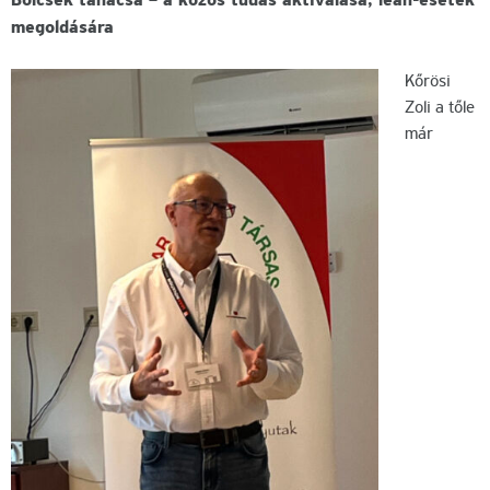
Bölcsek tanácsa – a közös tudás aktiválása, lean-esetek
megoldására
Kőrösi
Zoli a tőle
már