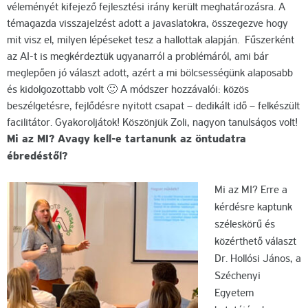
véleményét kifejező fejlesztési irány került meghatározásra. A
témagazda visszajelzést adott a javaslatokra, összegezve hogy
mit visz el, milyen lépéseket tesz a hallottak alapján. Fűszerként
az AI-t is megkérdeztük ugyanarról a problémáról, ami bár
meglepően jó választ adott, azért a mi bölcsességünk alaposabb
és kidolgozottabb volt 🙂 A módszer hozzávalói: közös
beszélgetésre, fejlődésre nyitott csapat – dedikált idő – felkészült
facilitátor. Gyakoroljátok! Köszönjük Zoli, nagyon tanulságos volt!
Mi az MI? Avagy kell-e tartanunk az öntudatra
ébredéstől?
Mi az MI? Erre a
kérdésre kaptunk
széleskörű és
közérthető választ
Dr. Hollósi János, a
Széchenyi
Egyetem