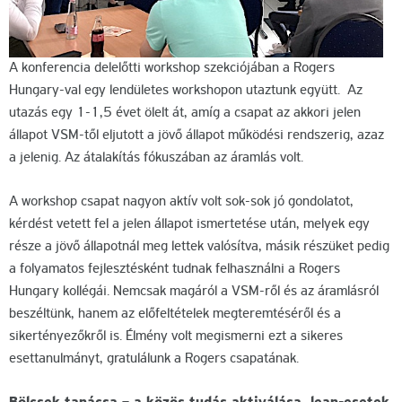
A konferencia delelőtti workshop szekciójában a Rogers
Hungary-val egy lendületes workshopon utaztunk együtt. Az
utazás egy 1-1,5 évet ölelt át, amíg a csapat az akkori jelen
állapot VSM-től eljutott a jövő állapot működési rendszerig, azaz
a jelenig. Az átalakítás fókuszában az áramlás volt.
A workshop csapat nagyon aktív volt sok-sok jó gondolatot,
kérdést vetett fel a jelen állapot ismertetése után, melyek egy
része a jövő állapotnál meg lettek valósítva, másik részüket pedig
a folyamatos fejlesztésként tudnak felhasználni a Rogers
Hungary kollégái. Nemcsak magáról a VSM-ről és az áramlásról
beszéltünk, hanem az előfeltételek megteremtéséről és a
sikertényezőkről is. Élmény volt megismerni ezt a sikeres
esettanulmányt, gratulálunk a Rogers csapatának.