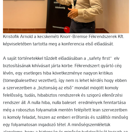
Kristofik Arnold a kecskeméti Knorr-Bremse Fékrendszerek Kft.
képviseletében tartotta meg a konferencia első előadását.
A saját történetekkel tűzdelt előadásában a „safety first” elv
biztosításának kihívásait járta körbe. Fékrendszert gyártó cég
lévén, egy esetleges hiba következménye nagyon kritikus
(tömegbalesethez vezethet), így nem is lehet kérdés hogy ebben
a szervezetben a „biztonság az első” mondat mögött komoly
felelősség, tudás, hibabiztos rendszerek és szigorú ellenőrzési
rendszer áll. A nulla hiba, nulla baleset eredmények fenntartása
még a robosztus folyamatok mentén felépített lean szervezetben
is komoly feladat, hiszen az emberi erőforrás és szállítói minőség
egy folyamatosan ingadozó tétel. A minőségszemléletük