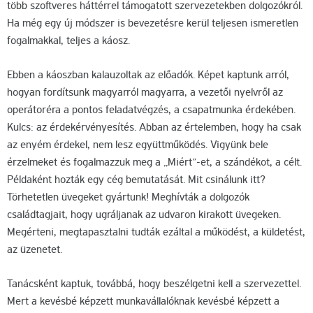
több szoftveres háttérrel támogatott szervezetekben dolgozókról.
Ha még egy új módszer is bevezetésre kerül teljesen ismeretlen
fogalmakkal, teljes a káosz.
Ebben a káoszban kalauzoltak az előadók. Képet kaptunk arról,
hogyan fordítsunk magyarról magyarra, a vezetői nyelvről az
operátoréra a pontos feladatvégzés, a csapatmunka érdekében.
Kulcs: az érdekérvényesítés. Abban az értelemben, hogy ha csak
az enyém érdekel, nem lesz együttműködés. Vigyünk bele
érzelmeket és fogalmazzuk meg a „Miért”-et, a szándékot, a célt.
Példaként hozták egy cég bemutatását. Mit csinálunk itt?
Törhetetlen üvegeket gyártunk! Meghívták a dolgozók
családtagjait, hogy ugráljanak az udvaron kirakott üvegeken.
Megérteni, megtapasztalni tudták ezáltal a működést, a küldetést,
az üzenetet.
Tanácsként kaptuk, továbbá, hogy beszélgetni kell a szervezettel.
Mert a kevésbé képzett munkavállalóknak kevésbé képzett a