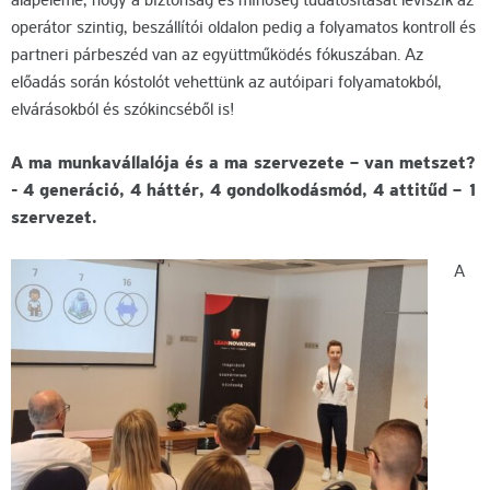
alapeleme, hogy a biztonság és minőség tudatosítását leviszik az
operátor szintig, beszállítói oldalon pedig a folyamatos kontroll és
partneri párbeszéd van az együttműködés fókuszában. Az
előadás során kóstolót vehettünk az autóipari folyamatokból,
elvárásokból és szókincséből is!
A ma munkavállalója és a ma szervezete – van metszet?
- 4 generáció, 4 háttér, 4 gondolkodásmód, 4 attitűd – 1
szervezet.
A