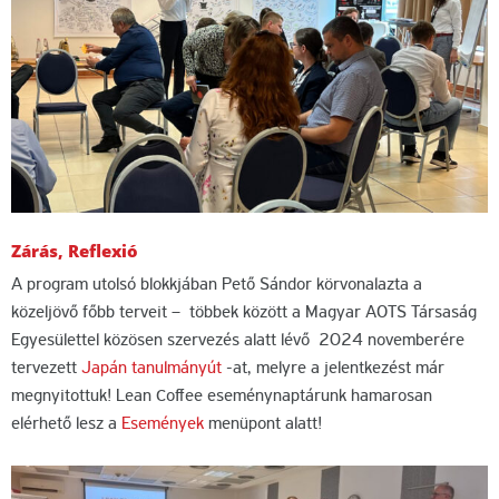
Zárás, Reflexió
A program utolsó blokkjában Pető Sándor körvonalazta a
közeljövő főbb terveit – többek között a Magyar AOTS Társaság
Egyesülettel közösen szervezés alatt lévő 2024 novemberére
tervezett
Japán tanulmányút
-at, melyre a jelentkezést már
megnyitottuk! Lean Coffee eseménynaptárunk hamarosan
elérhető lesz a
Események
menüpont alatt!