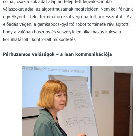
csinál, csak a sok adat alapján felépített legvalószínűbb
válaszokat adja, az algoritmusainak megfelelően. Nem kell félnünk
egy Skynet – féle, terminátorokkal végrehajtott agressziótól… Az
előadás végén, a gemkapocs-gyártó robot története rávilágított,
hogy a valóban hasznos és veszélytelen alkalmazás kulcsa a
körülhatárolt , kontrollált működtetés.
Párhuzamos valóságok – a lean kommunikációja