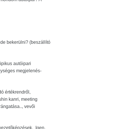
ide bekerülni? (beszállító
ipikus autóipari
egységes megjelenés-
ó értékrendről,
shin kanri, meeting
rángatása.., vevői
 vezetőképzések. Igen,