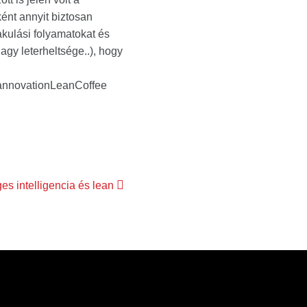
ént annyit biztosan
akulási folyamatokat és
agy leterheltsége..), hogy
LeannovationLeanCoffee
es intelligencia és lean