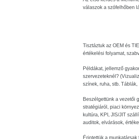
válaszok a szófelhőben lá
Tisztáztuk az OEM és TIER
értékelési folyamat, szab
Példákat, jellemző gyakorl
szervezeteknél? (Vizuali
színek, ruha, stb. Táblák,
Beszélgettünk a vezetői 
stratégiáról, piaci környe
kultúra, KPI, JIS/JIT szá
auditok, elvárások, értéke
Érintettük a munkatársak 