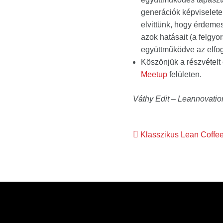
generációk képviselete
elvittünk, hogy érdemes
azok hatásait (a felgyo
együttműködve az elfog
Köszönjük a részvételt
Meetup
felületen.
Váthy Edit – Leannovatio
Bejegyzés
Klasszikus Lean Coffe
navigáció