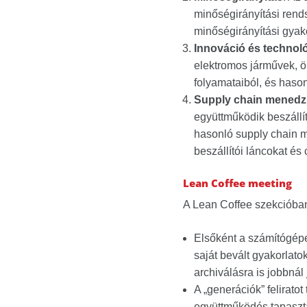
minőségirányítási rend
minőségirányítási gyak
Innováció és technol
elektromos járművek, ö
folyamataiból, és haso
Supply chain mened
együttműködik beszállít
hasonló supply chain 
beszállítói láncokat és
Lean Coffee meeting
A Lean Coffee szekcióban
Elsőként a számítógépe
saját bevált gyakorlato
archiválásra is jobbnál 
A „generációk” feliratot
együttműködés tapasztal