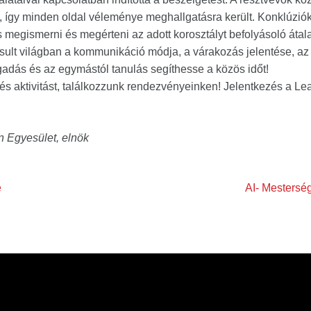
, így minden oldal véleménye meghallgatásra került. Konklúziók
 megismerni és megérteni az adott korosztályt befolyásoló átal
rsult világban a kommunikáció módja, a várakozás jelentése, az 
adás és az egymástól tanulás segíthesse a közös időt!
 és aktivitást, találkozzunk rendezvényeinken! Jelentkezés a 
n Egyesület, elnök
e
AI- Mesterség