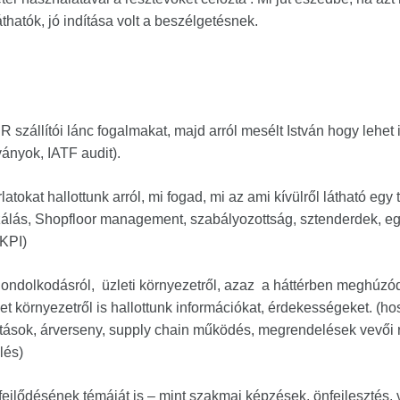
thatók, jó indítása volt a beszélgetésnek.
 szállítói lánc fogalmakat, majd arról mesélt István hogy lehet 
ványok, IATF audit).
atokat hallottunk arról, mi fogad, mi az ami kívülről látható egy t
zálás, Shopfloor management, szabályozottság, sztenderdek, 
 KPI)
gondolkodásról, üzleti környezetről, azaz a háttérben meghúzód
zet környezetről is hallottunk információkat, érdekességeket. (ho
llítások, árverseny, supply chain működés, megrendelések vevői 
lés)
fejlődésének témáját is – mint szakmai képzések, önfejlesztés,