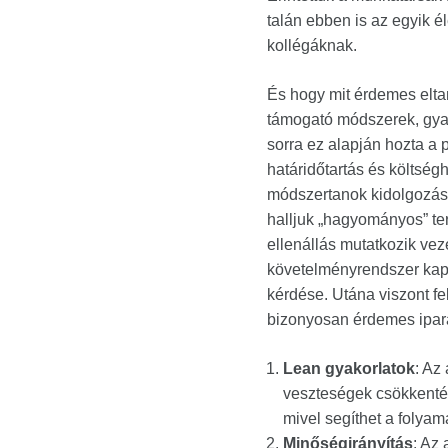
talán ebben is az egyik él
kollégáknak.
És hogy mit érdemes elta
támogató módszerek, gyak
sorra ez alapján hozta a 
határidőtartás és költsé
módszertanok kidolgozás
halljuk „hagyományos” te
ellenállás mutatkozik veze
követelményrendszer kapc
kérdése. Utána viszont fe
bizonyosan érdemes iparág
Lean gyakorlatok
: Az
veszteségek csökkenté
mivel segíthet a folya
Minőségirányítás
: Az