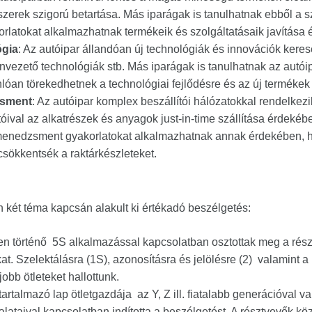
szerek szigorú betartása. Más iparágak is tanulhatnak ebből a s
orlatokat alkalmazhatnak termékeik és szolgáltatásaik javítása
ógia
: Az autóipar állandóan új technológiák és innovációk keres
nvezető technológiák stb. Más iparágak is tanulhatnak az autói
nlóan törekedhetnek a technológiai fejlődésre és az új termékek
zsment
: Az autóipar komplex beszállítói hálózatokkal rendelkez
óival az alkatrészek és anyagok just-in-time szállítása érdekéb
menedzsment gyakorlatokat alkalmazhatnak annak érdekében, ho
 csökkentsék a raktárkészleteket.
 két téma kapcsán alakult ki értékadó beszélgetés:
n történő 5S alkalmazással kapcsolatban osztottak meg a rész
kat. Szelektálásra (1S), azonosításra és jelölésre (2) valamint a
jobb ötleteket hallottunk.
 tartalmazó lap ötletgazdája az Y, Z ill. fiatalabb generációval 
ataival kapcsolatban indította a beszélgetést. A résztvevők közöt