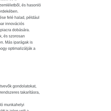
zemléletből, és hasonló
 érdekében.
ése felé halad, például
par innovációs
 piacra dobására.
ik, és szorosan
en. Más iparágak is
gy optimalizálják a
tvevők gondolatokat,
 rendszeres takarításra,
való munkahelyi
t is jelen volt a