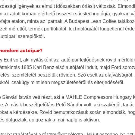
zdasági igények az elmúlt időszakban óriásit változtak. Elmond
 az adott korban elérhető összes csúcstechnológia, gyakran vá
yfajta etalon, minta az iparnak. A Budapest Lean Coffee találko
zeti mérettől, termék portfóliótól, technológiától függetlenül érde
tóipari szereplőktől.
t mondom autóipar?
 Edit volt, aki nyitásként az autóipar fejlődésnek rövid mérföldk
 áttekintés 1885 Karl Benz első autójától indult, majd Ford soroza
termelési szemléletét beszéltük röviden. Szó esett az olajválság
król csakúgy mint lean megszületéséről és elterjedéséről.
Sárvári István vett részt, aki a MAHLE Compressors Hungary Kf
te. A másik beszélgetőtárs Pető Sándor volt, aki szakértői, tanác
tokat a kérdésekre. Rövid bemutatkozásuk során elmondták, ho
s dolgoztak, dolgoznak a mai napig is aktívan.
er használatával a résztevőket célozta : Mi jut eszedbe, ha az