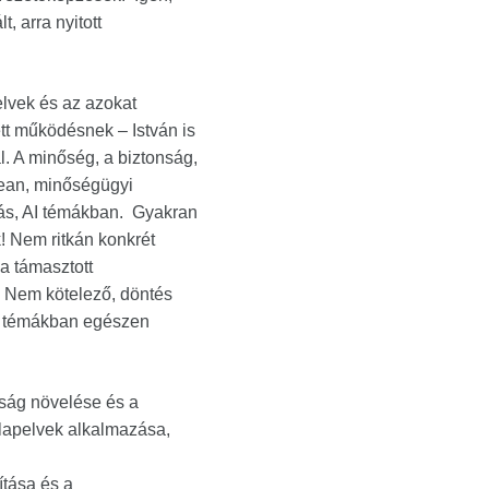
, arra nyitott
lvek és az azokat
tt működésnek – István is
l. A minőség, a biztonság,
lean, minőségügyi
ás, AI témákban. Gyakran
! Nem ritkán konkrét
la támasztott
. Nem kötelező, döntés
bi témákban egészen
yság növelése és a
lapelvek alkalmazása,
ítása és a