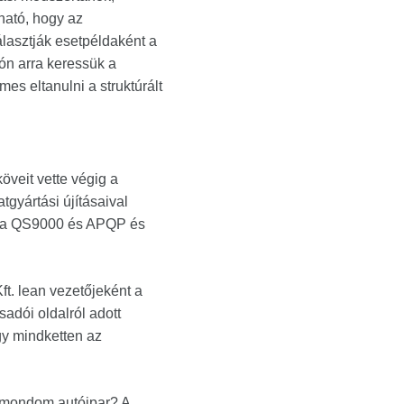
ható, hogy az
lasztják esetpéldaként a
zón arra keressük a
mes eltanulni a struktúrált
öveit vette végig a
tgyártási újításaival
ról, a QS9000 és APQP és
t. lean vezetőjeként a
sadói oldalról adott
gy mindketten az
t mondom autóipar? A