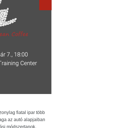
onylag fiatal ipar több
aga az autó alapjaiban
rtási módszertanok,