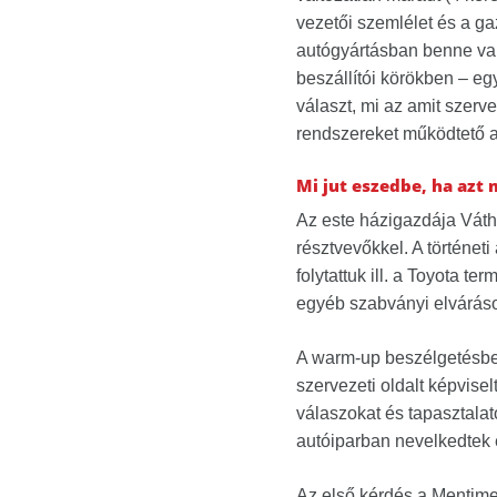
vezetői szemlélet és a ga
autógyártásban benne van
beszállítói körökben – eg
választ, mi az amit szerve
rendszereket működtető au
Mi jut eszedbe, ha az
Az este házigazdája Váthy
résztvevőkkel. A történeti
folytattuk ill. a Toyota 
egyéb szabványi elváráso
A warm-up beszélgetésbe 
szervezeti oldalt képvisel
válaszokat és tapasztala
autóiparban nevelkedtek é
Az első kérdés a Mentimet