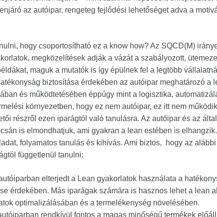
enjáró az autóipar, rengeteg fejlődési lehetőséget adva a motivált
nulni, hogy csoportosítható ez a know how? Az SQCD(M) iránye
orlatok, megközelítések adják a vázát a szabályozott, ütemeze
példákat, maguk a mutatók is így épülnek fel a legtöbb vállalatná
ghatékonyság biztosítása érdekében az autóipar meghatározó a 
ában és működtetésében éppúgy mint a logisztika, automatizál
rmelési környezetben, hogy ez nem autóipar, ez itt nem működik
tői részről ezen iparágtól való tanulásra. Az autóipar és az álta
sán is elmondhatjuk, ami gyakran a lean estében is elhangzik
ladat, folyamatos tanulás és kihívás. Ami biztos, hogy az aláb
tól függetlenül tanulni:
 autóiparban elterjedt a Lean gyakorlatok használata a hatékon
se érdekében. Más iparágak számára is hasznos lehet a lean a
matok optimalizálásában és a termelékenység növelésében.
 autóiparban rendkívül fontos a magas minőségű termékek előáll