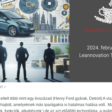
07.
/
eltelt több mint egy évszázad (Henry Ford gyárak, Detroit) A visz
ehajtott, amelyeknek más iparágakra is hatalmas hatása volt. M
k, funkciók, alkatrészek ) de az azt előállító technológia, a gyá