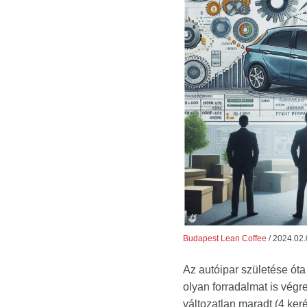
Budapest Lean Coffee
/
2024.02.
Az autóipar születése óta 
olyan forradalmat is végr
változatlan maradt (4 keré