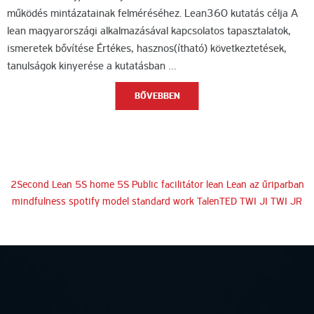
működés mintázatainak felméréséhez. Lean360 kutatás célja A
lean magyarországi alkalmazásával kapcsolatos tapasztalatok,
ismeretek bővítése Értékes, hasznos(ítható) következtetések,
tanulságok kinyerése a kutatásban …
BŐVEBBEN
2Second Lean
5S home
5S Public
facilitátor
lean
Lean az űriparban
mindfulness
spotify model
standard work
TalenTED
TWI JI
TWI JR