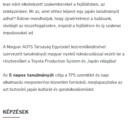
lean iránt elkötelezett szakembereket a fejlődésben, az
önképzésben. Mi az, amit ehhez képest egy japán tanulmányút
adhat? Bátran mondhatjuk, hogy újraértelmezi a tudásunk,
rávilágít az összefüggésekre, inspirál a fejlődésre és új szakmai
impulzusokat ad.
A Magyar AOTS Társaság Egyesület közreműködésével
szervezett tanulmányút magyar nyelvű tolmácsolással vezeti be a
résztvevőket a Toyota Production System és Japán világába!
Az
5 napos tanulmányút
célja a TPS szemlélet és napi
alkalmazás megismerése közvetlen forrásból, megtapasztalva az
azt biztosító japán kultúrát és gondolkodásmódot.
KÉPZÉSEK