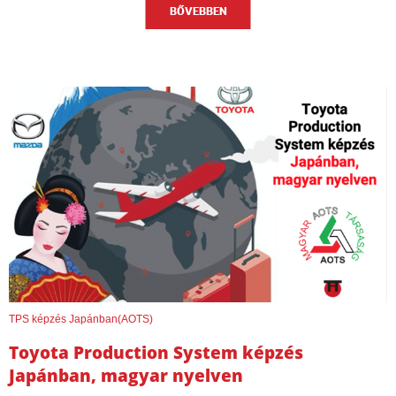
BŐVEBBEN
TPS képzés Japánban(AOTS)
Toyota Production System képzés
Japánban, magyar nyelven