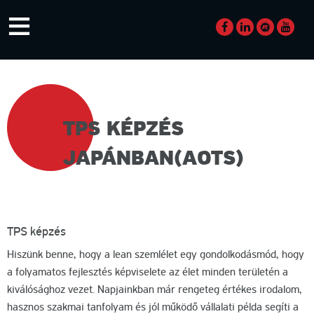
Skip
≡
to
content
KÉPZÉS
TPS KÉPZÉS
KATEGÓRIA:
JAPÁNBAN(AOTS)
TPS képzés
Hiszünk benne, hogy a lean szemlélet egy gondolkodásmód, hogy
a folyamatos fejlesztés képviselete az élet minden területén a
kiválósághoz vezet. Napjainkban már rengeteg értékes irodalom,
hasznos szakmai tanfolyam és jól működő vállalati példa segíti a