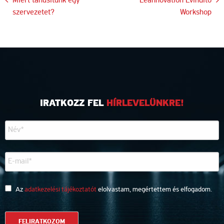
Bejegyzés
Miért tanúsitunk egy
Leannovation Évindító
szervezetet?
Workshop
navigáció
IRATKOZZ FEL
HÍRLEVELÜNKRE!
Az
adatkezelési tájékoztatót
elolvastam, megértettem és elfogadom.