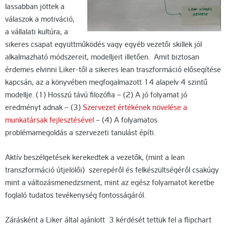
lassabban jöttek a
válaszok a motiváció,
a vállalati kultúra, a
sikeres csapat együttműködés vagy egyéb vezetői skillek jól
alkalmazható módszereit, modelljeit illetően. Amit biztosan
érdemes elvinni Liker-től a sikeres lean traszformáció elősegítése
kapcsán, az a könyvében megfogalmazott 14 alapelv 4 szintű
modellje. (1) Hosszú távú filozófia – (2) A jó folyamat jó
eredményt adnak – (3)
Szervezet értékének növelése a
munkatársak fejlesztésével
– (4) A folyamatos
problémamegoldás a szervezeti tanulást építi.
Aktív beszélgetések kerekedtek a vezetők, (mint a lean
transzformáció útjelölői) szerepéről és felkészültségéről csakúgy
mint a változásmenedzsment, mint az egész folyamatot keretbe
foglaló tudatos tevékenység fontosságáról.
Zárásként a Liker által ajánlott 3 kérdését tettük fel a flipchart