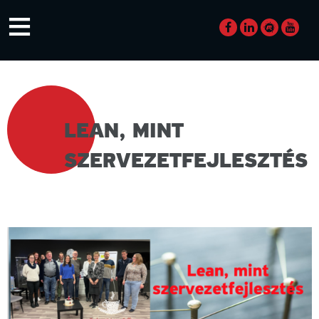
Skip
≡
to
content
LEAN, MINT
SZERVEZETFEJLESZTÉS