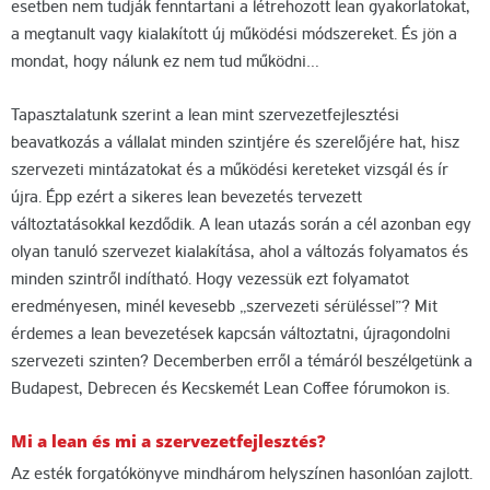
esetben nem tudják fenntartani a létrehozott lean gyakorlatokat,
a megtanult vagy kialakított új működési módszereket. És jön a
mondat, hogy nálunk ez nem tud működni…
Tapasztalatunk szerint a lean mint szervezetfejlesztési
beavatkozás a vállalat minden szintjére és szerelőjére hat, hisz
szervezeti mintázatokat és a működési kereteket vizsgál és ír
újra. Épp ezért a sikeres lean bevezetés tervezett
változtatásokkal kezdődik. A lean utazás során a cél azonban egy
olyan tanuló szervezet kialakítása, ahol a változás folyamatos és
minden szintről indítható. Hogy vezessük ezt folyamatot
eredményesen, minél kevesebb „szervezeti sérüléssel”? Mit
érdemes a lean bevezetések kapcsán változtatni, újragondolni
szervezeti szinten? Decemberben erről a témáról beszélgetünk a
Budapest, Debrecen és Kecskemét Lean Coffee fórumokon is.
Mi a lean és mi a szervezetfejlesztés?
Az esték forgatókönyve mindhárom helyszínen hasonlóan zajlott.