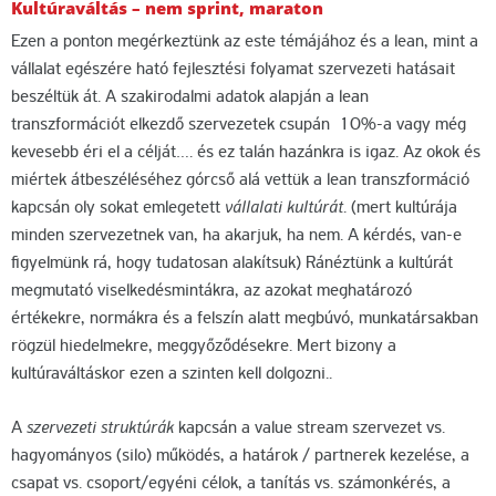
Kultúraváltás – nem sprint, maraton
Ezen a ponton megérkeztünk az este témájához és a lean, mint a
vállalat egészére ható fejlesztési folyamat szervezeti hatásait
beszéltük át. A szakirodalmi adatok alapján a lean
transzformációt elkezdő szervezetek csupán 10%-a vagy még
kevesebb éri el a célját…. és ez talán hazánkra is igaz. Az okok és
miértek átbeszéléséhez górcső alá vettük a lean transzformáció
kapcsán oly sokat emlegetett
vállalati kultúrát
. (mert kultúrája
minden szervezetnek van, ha akarjuk, ha nem. A kérdés, van-e
figyelmünk rá, hogy tudatosan alakítsuk) Ránéztünk a kultúrát
megmutató viselkedésmintákra, az azokat meghatározó
értékekre, normákra és a felszín alatt megbúvó, munkatársakban
rögzül hiedelmekre, meggyőződésekre. Mert bizony a
kultúraváltáskor ezen a szinten kell dolgozni..
A
szervezeti struktúrák
kapcsán a value stream szervezet vs.
hagyományos (silo) működés, a határok / partnerek kezelése, a
csapat vs. csoport/egyéni célok, a tanítás vs. számonkérés, a