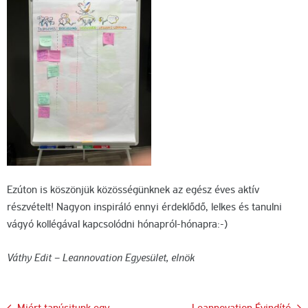
Ezúton is köszönjük közösségünknek az egész éves aktív
részvételt! Nagyon inspiráló ennyi érdeklődő, lelkes és tanulni
vágyó kollégával kapcsolódni hónapról-hónapra:-)
Váthy Edit – Leannovation Egyesület, elnök