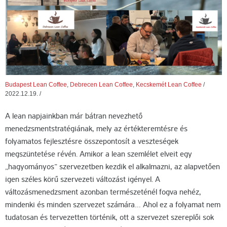
Budapest Lean Coffee
,
Debrecen Lean Coffee
,
Kecskemét Lean Coffee
/
2022.12.19.
/
A lean napjainkban már bátran nevezhető
menedzsmentstratégiának, mely az értékteremtésre és
folyamatos fejlesztésre összepontosít a veszteségek
megszüntetése révén. Amikor a lean szemlélet elveit egy
„hagyományos” szervezetben kezdik el alkalmazni, az alapvetően
igen széles körű szervezeti változást igényel. A
változásmenedzsment azonban természeténél fogva nehéz,
mindenki és minden szervezet számára… Ahol ez a folyamat nem
tudatosan és tervezetten történik, ott a szervezet szereplői sok