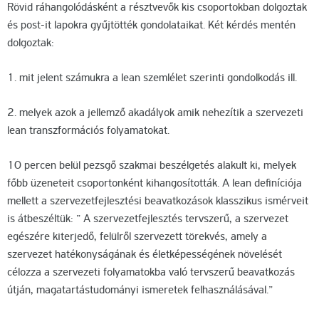
Rövid ráhangolódásként a résztvevők kis csoportokban dolgoztak
és post-it lapokra gyűjtötték gondolataikat. Két kérdés mentén
dolgoztak:
1. mit jelent számukra a lean szemlélet szerinti gondolkodás ill.
2. melyek azok a jellemző akadályok amik nehezítik a szervezeti
lean transzformációs folyamatokat.
10 percen belül pezsgő szakmai beszélgetés alakult ki, melyek
főbb üzeneteit csoportonként kihangosították. A lean definíciója
mellett a szervezetfejlesztési beavatkozások klasszikus ismérveit
is átbeszéltük: ” A szervezetfejlesztés tervszerű, a szervezet
egészére kiterjedő, felülről szervezett törekvés, amely a
szervezet hatékonyságának és életképességének növelését
célozza a szervezeti folyamatokba való tervszerű beavatkozás
útján, magatartástudományi ismeretek felhasználásával.”