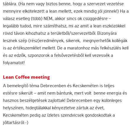
táblára. (Ha nem vagy biztos benne, hogy a szervezet vezetése
mennyire elkötelezett a lean mellett, ezek mindig jól jönnek!) Ha a
válasz esetleg (több) NEM, akkor sincs ok csüggedésre –
legalább tudod, mire számíthatsz, mi az amit a lean eszközökkel
rövid távon kihozhatsz a területből/szervezetből. Bizonyára
lesznek szép (rész)eredmények, sikerek, megnyerhetők kollégák
is az értékszemlélet mellett. De a maratonhoz más felkészülés kell
és az edzők, szponzorok a felsővezetésből kell vezessék a
folyamatot!
Lean Coffee meeting
A bemelegítő téma Debrecenben és Kecskeméten is teljes
estésre sikerült – amit nem bántunk, mert volt benne energia és
hasznos beszélgetések zajlottak! Debrecenben egy különleges
helyszínen, hidegtálakkal kényeztetve zártuk az évet,
Kecskeméten pedig az ízletes szendvicsek gondoskodtak a
jóltartásról:-)