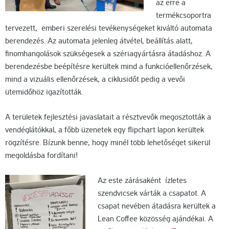
az erre a
termékcsoportra
tervezett, emberi szerelési tevékenységeket kiváltó automata
berendezés. Az automata jelenleg átvétel, beállítás alatt,
finomhangolások szükségesek a szériagyártásra átadáshoz. A
berendezésbe beépítésre kerültek mind a funkcióellenőrzések,
mind a vizuális ellenőrzések, a ciklusidőt pedig a vevői
ütemidőhöz igazították.
A területek fejlesztési javaslatait a résztvevők megosztották a
vendéglátókkal, a főbb üzenetek egy flipchart lapon kerültek
rögzítésre. Bízunk benne, hogy minél több lehetőséget sikerül
megoldásba fordítani!
Az este zárásaként ízletes
szendvicsek várták a csapatot. A
csapat nevében átadásra kerültek a
Lean Coffee közösség ajándékai. A