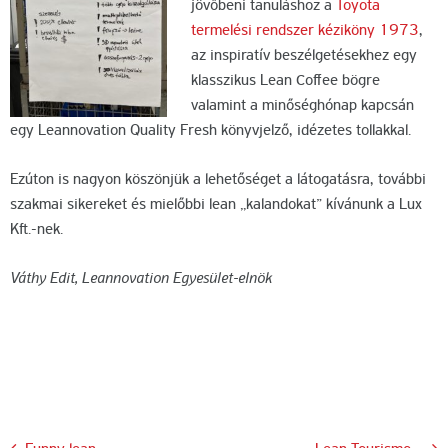
jövőbeni tanuláshoz a
Toyota
termelési rendszer kéziköny 1973
,
az inspiratív beszélgetésekhez egy
klasszikus Lean Coffee bögre
valamint a minőséghónap kapcsán
egy Leannovation Quality Fresh könyvjelző, idézetes tollakkal.
Ezúton is nagyon köszönjük a lehetőséget a látogatásra, további
szakmai sikereket és mielőbbi lean „kalandokat” kívánunk a Lux
Kft.-nek.
Váthy Edit, Leannovation Egyesület-elnök