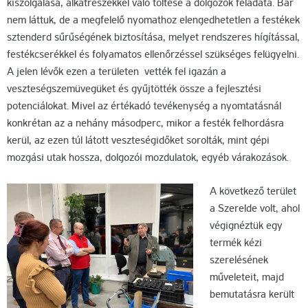
kiszolgálása, alkatrészekkel való töltése a dolgozók feladata. Bár
nem láttuk, de a megfelelő nyomathoz elengedhetetlen a festékek
sztenderd sűrűségének biztosítása, melyet rendszeres hígítással,
festékcserékkel és folyamatos ellenőrzéssel szükséges felügyelni.
A jelen lévők ezen a területen vették fel igazán a
veszteségszemüvegüket és gyűjtötték össze a fejlesztési
potenciálokat. Mivel az értékadó tevékenység a nyomtatásnál
konkrétan az a nehány másodperc, mikor a festék felhordásra
kerül, az ezen túl látott veszteségidőket sorolták, mint gépi
mozgási utak hossza, dolgozói mozdulatok, egyéb várakozások.
A következő terület
a Szerelde volt, ahol
végignéztük egy
termék kézi
szerelésének
műveleteit, majd
bemutatásra került