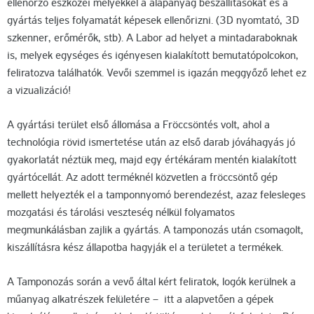
ellenőrző eszközei melyekkel a alapanyag beszállításokat és a
gyártás teljes folyamatát képesek ellenőrizni. (3D nyomtató, 3D
szkenner, erőmérők, stb). A Labor ad helyet a mintadaraboknak
is, melyek egységes és igényesen kialakított bemutatópolcokon,
feliratozva találhatók. Vevői szemmel is igazán meggyőző lehet ez
a vizualizáció!
A gyártási terület első állomása a Fröccsöntés volt, ahol a
technológia rövid ismertetése után az első darab jóváhagyás jó
gyakorlatát néztük meg, majd egy értékáram mentén kialakított
gyártócellát. Az adott terméknél közvetlen a fröccsöntő gép
mellett helyezték el a tamponnyomó berendezést, azaz felesleges
mozgatási és tárolási veszteség nélkül folyamatos
megmunkálásban zajlik a gyártás. A tamponozás után csomagolt,
kiszállításra kész állapotba hagyják el a területet a termékek.
A Tamponozás során a vevő által kért feliratok, logók kerülnek a
műanyag alkatrészek felületére – itt a alapvetően a gépek