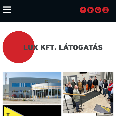
Skip
≡
to
content
LUX KFT. LÁTOGATÁS