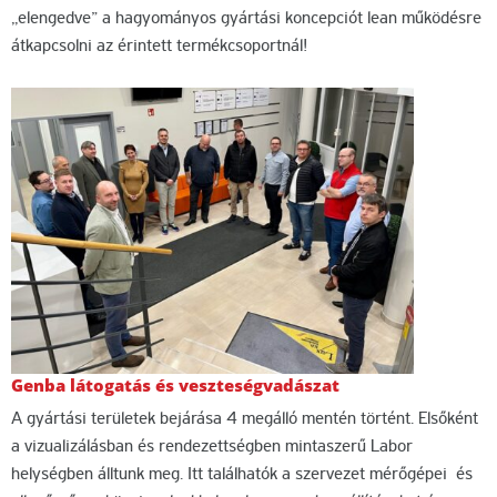
„elengedve” a hagyományos gyártási koncepciót lean működésre
átkapcsolni az érintett termékcsoportnál!
Genba látogatás és veszteségvadászat
A gyártási területek bejárása 4 megálló mentén történt. Elsőként
a vizualizálásban és rendezettségben mintaszerű Labor
helységben álltunk meg. Itt találhatók a szervezet mérőgépei és