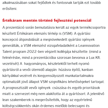
alkalmazásában sokat fejlődtek és fontosnak tartják ezt tovább
erősíteni.
Értékáram mentén történő fejlesztési potenciál
A prezentáció során bemutatásra került az egyik termékcsoportra
készített Értékáram elemzés térkép is (VSM). A gyártási
koncepció átgondolását a megnövekedett gyártási igények
generálták, a VSM elemzést vizsgafeladatként a Leannovation
Talent program 2022-ben végzett kollégája készítette. (mind a
felmérésbe, mind a prezentációba szorosan bevonva a Lux Kft.
vezetését) A hagyományos, készletektől terhelt nyomó
gyártásról a vevői ütemidő alapján húzásra építő, kanban
kártyákkal vezérelt és kiegyensúlyozott munkatartalmakra
optimalizált jövő állapot VSM szignifikáns lehetőségeket tartogat.
A prognosztizált vevői igények csúszása és egyéb prioritások
miatt a szervezet még nem alakította át a gyártósort. A jelenlévő
lean szakemberek is megerősítették, hogy az egyértelmű
költségcsökkentés okán érdemes mielőbb belecsapni és