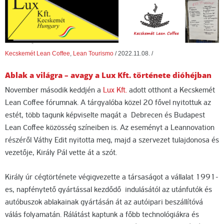
Kecskemét Lean Coffee
,
Lean Tourismo
/
2022.11.08.
/
Ablak a világra – avagy a Lux Kft. története dióhéjban
November második keddjén a
Lux Kft.
adott otthont a Kecskemét
Lean Coffee fórumnak. A tárgyalóba közel 20 fővel nyitottuk az
estét, több tagunk képviselte magát a Debrecen és Budapest
Lean Coffee közösség színeiben is. Az eseményt a Leannovation
részéről Váthy Edit nyitotta meg, majd a szervezet tulajdonosa és
vezetője, Király Pál vette át a szót.
Király úr cégtörténete végigvezette a társaságot a vállalat 1991-
es, napfénytető gyártással kezdődő indulásától az utánfutók és
autóbuszok ablakainak gyártásán át az autóipari beszállítóvá
válás folyamatán. Rálátást kaptunk a főbb technológiákra és