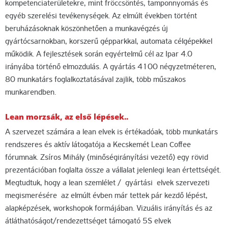
kompetenciaterületekre, mint fröccsöntés, tamponnyomás és
egyéb szerelési tevékenységek. Az elmúlt években történt
beruházásoknak köszönhetően a munkavégzés új
gyártócsarnokban, korszerű gépparkkal, automata célgépekkel
működik. A fejlesztések során egyértelmű cél az Ipar 4.0
irányába történő elmozdulás. A gyártás 4100 négyzetméteren,
80 munkatárs foglalkoztatásával zajlik, több műszakos
munkarendben.
Lean morzsák, az első lépések..
A szervezet számára a lean elvek is értékadóak, több munkatárs
rendszeres és aktív látogatója a Kecskemét Lean Coffee
fórumnak. Zsíros Mihály (minőségirányítási vezető) egy rövid
prezentációban foglalta össze a vállalat jelenlegi lean értettségét.
Megtudtuk, hogy a lean szemlélet / gyártási elvek szervezeti
megismerésére az elmúlt évben már tettek pár kezdő lépést,
alapképzések, workshopok formájában. Vizuális irányítás és az
átláthatóságot/rendezettséget támogató 5S elvek