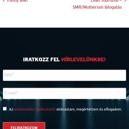
Bejegyzés
Funny lean
Lean Tourismo –
SMR/Motherson látogatás
navigáció
IRATKOZZ FEL
HÍRLEVELÜNKRE!
Az
adatkezelési tájékoztatót
elolvastam, megértettem és elfogadom.