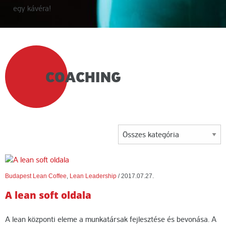
egy kávéra!
LEAN
COACHING
COFFEE
CÍMKE:
Budapest Lean Coffee
,
Lean Leadership
/
2017.07.27.
A lean soft oldala
A lean központi eleme a munkatársak fejlesztése és bevonása. A