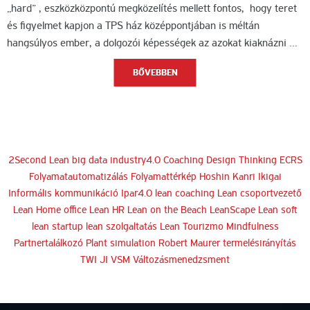
„hard” , eszközközpontú megközelítés mellett fontos, hogy teret
és figyelmet kapjon a TPS ház középpontjában is méltán
hangsúlyos ember, a dolgozói képességek az azokat kiaknázni …
BŐVEBBEN
2Second Lean
big data industry4.0
Coaching
Design Thinking
ECRS
Folyamatautomatizálás
Folyamattérkép
Hoshin Kanri
Ikigai
Informális kommunikáció
Ipar4.0
lean coaching
Lean csoportvezető
Lean Home office
Lean HR
Lean on the Beach
LeanScape
Lean soft
lean startup
lean szolgaltatás
Lean Tourizmo
Mindfulness
Partnertalálkozó
Plant simulation
Robert Maurer
termelésirányítás
TWI JI
VSM
Változásmenedzsment