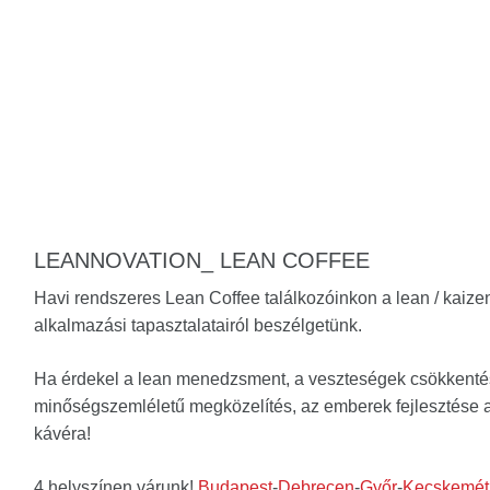
LEANNOVATION_
LEAN COFFEE
Havi rendszeres Lean Coffee találkozóinkon a lean / kaize
alkalmazási tapasztalatairól beszélgetünk.
Ha érdekel a lean menedzsment, a veszteségek csökkentés
minőségszemléletű megközelítés, az emberek fejlesztése 
kávéra!
4 helyszínen várunk!
Budapest
-
Debrecen
-
Győr
-
Kecskemét