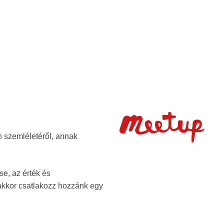
n szemléletéről, annak
e, az érték és
akkor csatlakozz hozzánk egy
.