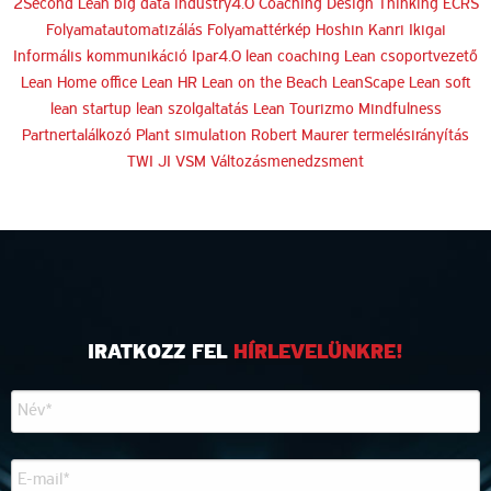
2Second Lean
big data industry4.0
Coaching
Design Thinking
ECRS
Folyamatautomatizálás
Folyamattérkép
Hoshin Kanri
Ikigai
Informális kommunikáció
Ipar4.0
lean coaching
Lean csoportvezető
Lean Home office
Lean HR
Lean on the Beach
LeanScape
Lean soft
lean startup
lean szolgaltatás
Lean Tourizmo
Mindfulness
Partnertalálkozó
Plant simulation
Robert Maurer
termelésirányítás
TWI JI
VSM
Változásmenedzsment
IRATKOZZ FEL
HÍRLEVELÜNKRE!