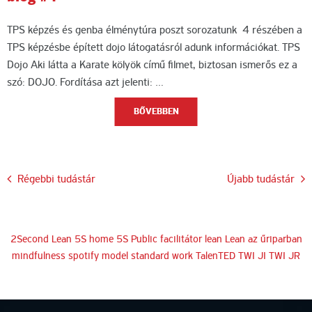
TPS képzés és genba élménytúra poszt sorozatunk 4 részében a
TPS képzésbe épített dojo látogatásról adunk információkat. TPS
Dojo Aki látta a Karate kölyök című filmet, biztosan ismerős ez a
szó: DOJO. Fordítása azt jelenti: …
BŐVEBBEN
Bejegyzés
Régebbi tudástár
Újabb tudástár
navigáció
2Second Lean
5S home
5S Public
facilitátor
lean
Lean az űriparban
mindfulness
spotify model
standard work
TalenTED
TWI JI
TWI JR