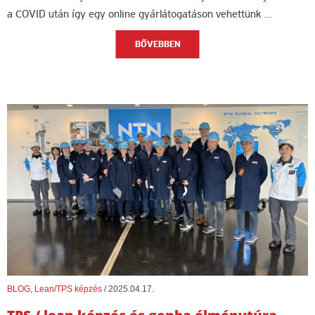
a COVID után így egy online gyárlátogatáson vehettünk …
BŐVEBBEN
BLOG
,
Lean/TPS képzés
/
2025.04.17.