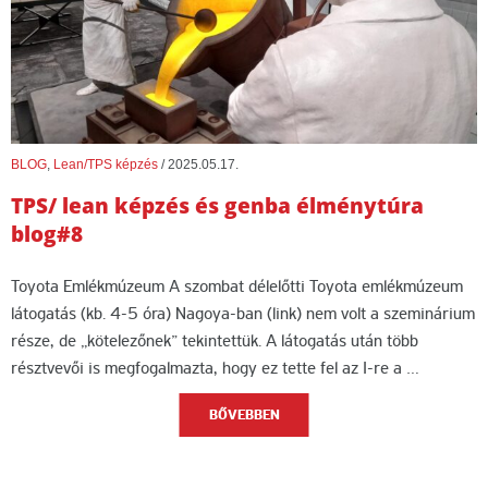
BLOG
,
Lean/TPS képzés
/
2025.05.17.
TPS/ lean képzés és genba élménytúra
blog#8
Toyota Emlékmúzeum A szombat délelőtti Toyota emlékmúzeum
látogatás (kb. 4-5 óra) Nagoya-ban (link) nem volt a szeminárium
része, de „kötelezőnek” tekintettük. A látogatás után több
résztvevői is megfogalmazta, hogy ez tette fel az I-re a …
BŐVEBBEN