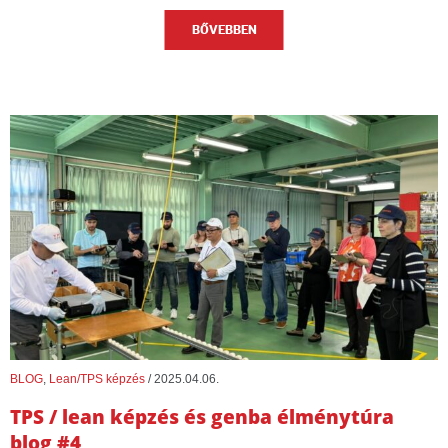
BŐVEBBEN
BLOG
,
Lean/TPS képzés
/
2025.04.06.
TPS / lean képzés és genba élménytúra
blog #4