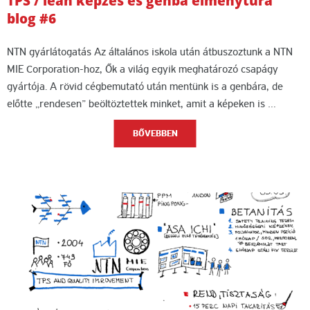
TPS / lean képzés és genba élménytúra
blog #6
NTN gyárlátogatás Az általános iskola után átbuszoztunk a NTN
MIE Corporation-hoz, Ők a világ egyik meghatározó csapágy
gyártója. A rövid cégbemutató után mentünk is a genbára, de
előtte „rendesen” beöltöztettek minket, amit a képeken is …
BŐVEBBEN