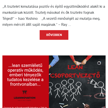
„A tisztelet kimutatása pozitív és építő együttműködést alakít ki a
munkatársak között. Tisztelj másokat és ők tisztelni fognak
Téged!” – Isao Yoshino „A vezető minőségét az mutatja meg,
milyen mércét állít saját magának.” – Ray …
BŐVEBBEN