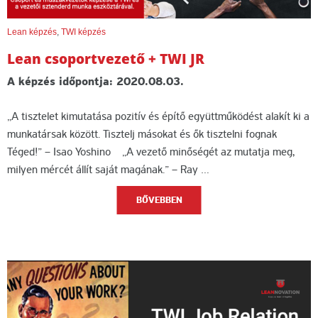
Lean képzés
,
TWI képzés
Lean csoportvezető + TWI JR
A képzés időpontja: 2020.08.03.
„A tisztelet kimutatása pozitív és építő együttműködést alakít ki a
munkatársak között. Tisztelj másokat és ők tisztelni fognak
Téged!” – Isao Yoshino „A vezető minőségét az mutatja meg,
milyen mércét állít saját magának.” – Ray …
BŐVEBBEN