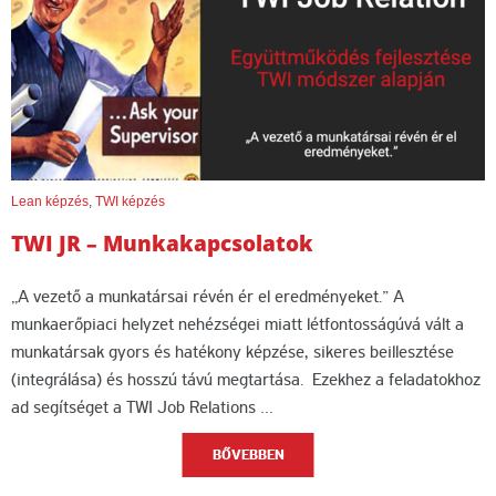
Lean képzés
,
TWI képzés
TWI JR – Munkakapcsolatok
„A vezető a munkatársai révén ér el eredményeket.” A
munkaerőpiaci helyzet nehézségei miatt létfontosságúvá vált a
munkatársak gyors és hatékony képzése, sikeres beillesztése
(integrálása) és hosszú távú megtartása. Ezekhez a feladatokhoz
ad segítséget a TWI Job Relations …
BŐVEBBEN