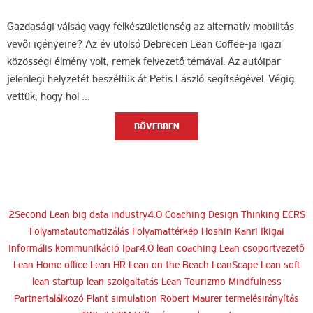
Gazdasági válság vagy felkészületlenség az alternatív mobilitás
vevői igényeire? Az év utolsó Debrecen Lean Coffee-ja igazi
közösségi élmény volt, remek felvezető témával. Az autóipar
jelenlegi helyzetét beszéltük át Petis László segítségével. Végig
vettük, hogy hol …
BŐVEBBEN
2Second Lean
big data industry4.0
Coaching
Design Thinking
ECRS
Folyamatautomatizálás
Folyamattérkép
Hoshin Kanri
Ikigai
Informális kommunikáció
Ipar4.0
lean coaching
Lean csoportvezető
Lean Home office
Lean HR
Lean on the Beach
LeanScape
Lean soft
lean startup
lean szolgaltatás
Lean Tourizmo
Mindfulness
Partnertalálkozó
Plant simulation
Robert Maurer
termelésirányítás