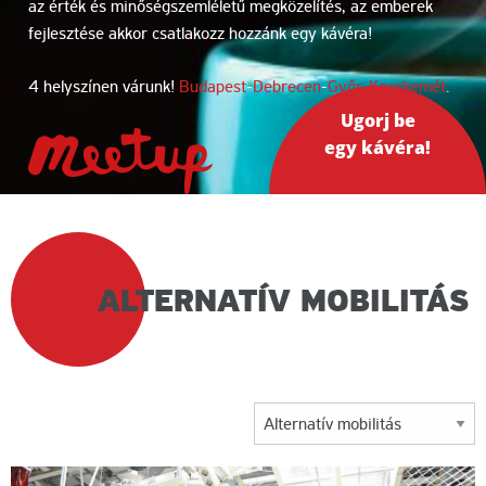
az érték és minőségszemléletű megközelítés, az emberek
fejlesztése akkor csatlakozz hozzánk egy kávéra!
4 helyszínen várunk!
Budapest
-
Debrecen
-
Győr
-
Kecskemét
.
Ugorj be
egy kávéra!
LEAN
ALTERNATÍV MOBILITÁS
COFFEE
KATEGORIA: