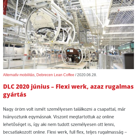
Alternatív mobilitás
,
Debrecen Lean Coffee
/
2020.06.28.
DLC 2020 június – Flexi werk, azaz rugalmas
gyártás
Nagy öröm volt ismét személyesen találkozni a csapattal, már
hiányoztunk egymásnak. Viszont megtartottuk az online
lehetőséget is, így aki nem tudott személyesen ott lenni,
becsatlakozott online. Flexi werk, full flex, teljes rugalmasság –