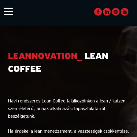
Skip
≡
to
content
LEANNOVATION_
LEAN
COFFEE
Havi rendszeres Lean Coffee találkozóinkon a lean / kaizen
szemléletéről, annak alkalmazási tapasztalatairól
beszélgetünk.
Ha érdekel a lean menedzsment, a veszteségek csökkentése,