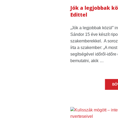
Jók a legjobbak kö
Edittel
„Jók a legjobbak közül” i
Sándor 15 éve készít rip
szakemberekkel. A soroza
írta a szakember: „A most 
segítségével időről-időr
bemutatni, akik …
BŐ