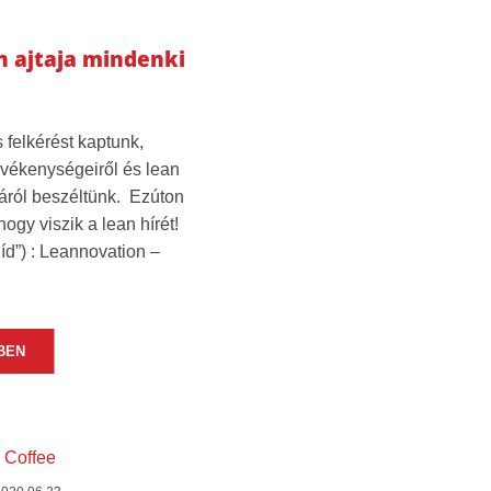
n ajtaja mindenki
s felkérést kaptunk,
vékenységeiről és lean
áról beszéltünk. Ezúton
ogy viszik a lean hírét!
íd”) : Leannovation –
BEN