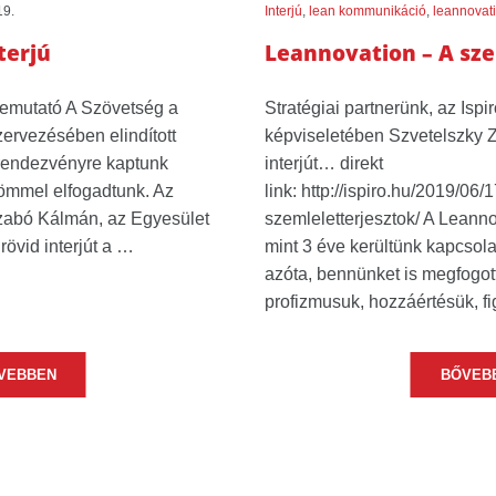
19.
Interjú
,
lean kommunikáció
,
leannovat
terjú
Leannovation – A sze
emutató A Szövetség a
Stratégiai partnerünk, az Ispi
ervezésében elindított
képviseletében Szvetelszky Z
rendezvényre kaptunk
interjút… direkt
ömmel elfogadtunk. Az
link: http://ispiro.hu/2019/06
abó Kálmán, az Egyesület
szemleletterjesztok/ A Leann
rövid interjút a …
mint 3 éve kerültünk kapcsol
azóta, bennünket is megfogot
profizmusuk, hozzáértésük, f
VEBBEN
BŐVEB