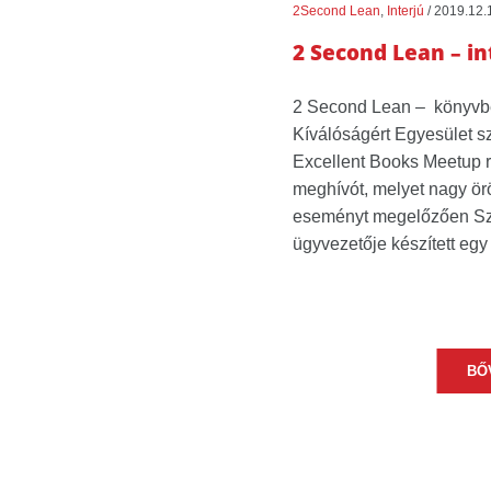
2Second Lean
,
Interjú
/
2019.12.
2 Second Lean – in
2 Second Lean – könyvb
Kíválóságért Egyesület sz
Excellent Books Meetup 
meghívót, melyet nagy ör
eseményt megelőzően Sz
ügyvezetője készített egy 
BŐ