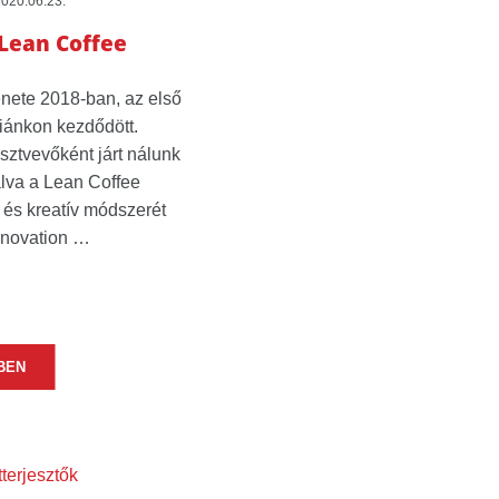
020.06.23.
Lean Coffee
nete 2018-ban, az első
iánkon kezdődött.
sztvevőként járt nálunk
lva a Lean Coffee
 és kreatív módszerét
nnovation …
BEN