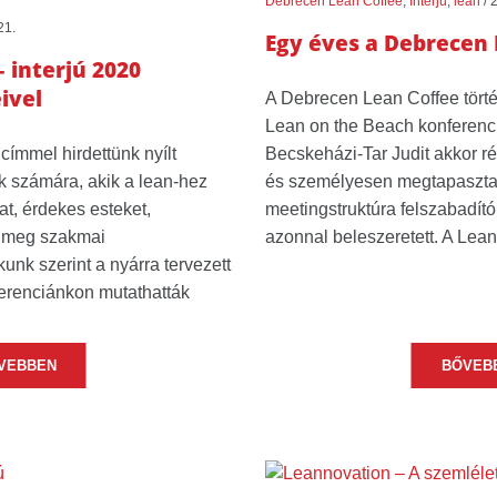
Debrecen Lean Coffee
,
Interjú
,
lean
/
2
21.
Egy éves a Debrecen 
 interjú 2020
ivel
A Debrecen Lean Coffee törté
Lean on the Beach konferenc
ímmel hirdettünk nyílt
Becskeházi-Tar Judit akkor ré
k számára, akik a lean-hez
és személyesen megtapaszta
t, érdekes esteket,
meetingstruktúra felszabadító
k meg szakmai
azonnal beleszeretett. A Lea
nk szerint a nyárra tervezett
erenciánkon mutathatták
VEBBEN
BŐVEB