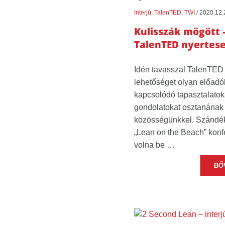
Interjú
,
TalenTED
,
TWI
/
2020.12.
Kulisszák mögött –
TalenTED nyertese
Idén tavasszal TalenTED c
lehetőséget olyan előadó
kapcsolódó tapasztalatoka
gondolatokat osztanána
közösségünkkel. Szándéku
„Lean on the Beach” konf
volna be …
BŐ