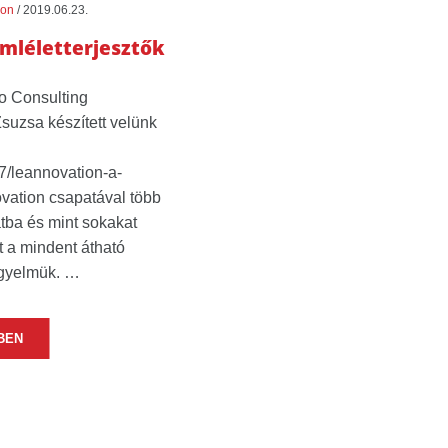
ion
/
2019.06.23.
mléletterjesztők
ro Consulting
suzsa készített velünk
/17/leannovation-a-
ovation csapatával több
atba és mint sokakat
t a mindent átható
igyelmük. …
BEN