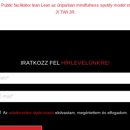
 Public
facilitátor
lean
Lean az űriparban
mindfulness
spotify model
s
JI
TWI JR
IRATKOZZ FEL
HÍRLEVELÜNKRE!
Az
adatkezelési tájékoztatót
elolvastam, megértettem és elfogadom.