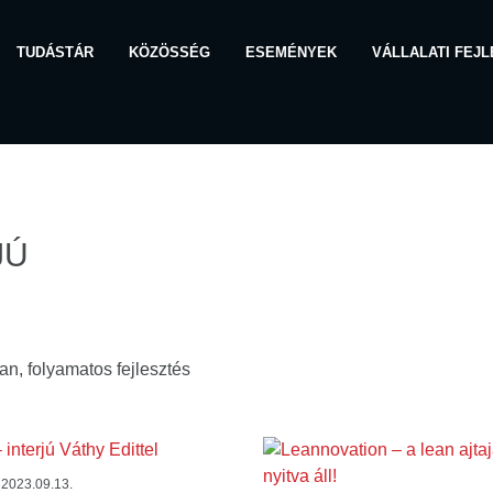
TUDÁSTÁR
KÖZÖSSÉG
ESEMÉNYEK
VÁLLALATI FEJ
TÁR
JÚ
ÓRIA:
an, folyamatos fejlesztés
/
2023.09.13.