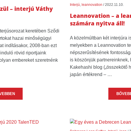
Interjú
,
leannovation
/
2022.11.10.
zül – interjú Váthy
Leannovation – a lea
számára nyitva áll!
nterjúsorozat keretében Sződi
A közelmúltban két interjúra i
ortokat hazai minőségügyi
melyekben a Leannovation te
t indításakor, 2008-ban ezt
népszerűsítésének fontosság
induló rövid riportjaink
is köszönjük partnereinknek, h
e olyan embereket szeretnénk
Kakehashi blog („összekötő h
japán értékrend – …
VEBBEN
BŐVEB